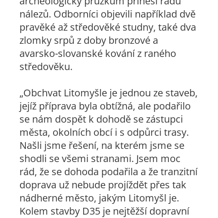
archeologický průzkum přinesl řadu
nálezů. Odborníci objevili například dvě
pravěké až středověké studny, také dva
zlomky srpů z doby bronzové a
avarsko-slovanské kování z raného
středověku.
„Obchvat Litomyšle je jednou ze staveb,
jejíž příprava byla obtížná, ale podařilo
se nám dospět k dohodě se zástupci
města, okolních obcí i s odpůrci trasy.
Našli jsme řešení, na kterém jsme se
shodli se všemi stranami. Jsem moc
rád, že se dohoda podařila a že tranzitní
doprava už nebude projíždět přes tak
nádherné město, jakým Litomyšl je.
Kolem stavby D35 je nejtěžší dopravní