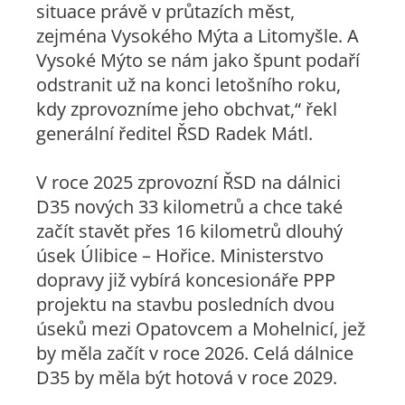
situace právě v průtazích měst,
zejména Vysokého Mýta a Litomyšle. A
Vysoké Mýto se nám jako špunt podaří
odstranit už na konci letošního roku,
kdy zprovozníme jeho obchvat,“ řekl
generální ředitel ŘSD Radek Mátl.
V roce 2025 zprovozní ŘSD na dálnici
D35 nových 33 kilometrů a chce také
začít stavět přes 16 kilometrů dlouhý
úsek Úlibice – Hořice. Ministerstvo
dopravy již vybírá koncesionáře PPP
projektu na stavbu posledních dvou
úseků mezi Opatovcem a Mohelnicí, jež
by měla začít v roce 2026. Celá dálnice
D35 by měla být hotová v roce 2029.