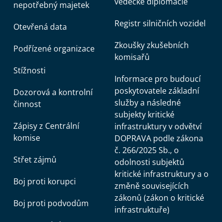
vědecké diplomacie
nepotřebný majetek
Registr silničních vozidel
Otevřená data
Zkoušky zkušebních
Podřízené organizace
komisařů
Stížnosti
Informace pro budoucí
poskytovatele základní
Dozorová a kontrolní
služby a následné
činnost
subjekty kritické
Zápisy z Centrální
infrastruktury v odvětví
komise
DOPRAVA podle zákona
č. 266/2025 Sb., o
Střet zájmů
odolnosti subjektů
kritické infrastruktury a o
Boj proti korupci
změně souvisejících
zákonů (zákon o kritické
Boj proti podvodům
infrastruktuře)