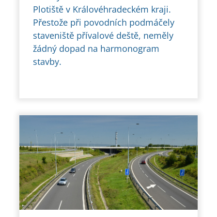
Plotiště v Královéhradeckém kraji.
Přestože při povodních podmáčely
staveniště přívalové deště, neměly
žádný dopad na harmonogram
stavby.