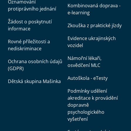
Oznamování
Kombinovaná doprava -
protiprávního jednání
e-learning
Žádost o poskytnutí
Zkouška z praktické jízdy
informace
Evidence ukrajinských
Rovné příležitosti a
vozidel
nediskriminace
Námořní lékaři,
Ochrana osobních údajů
osvědčení MLC
(GDPR)
Autoškola - eTesty
Dětská skupina Mašinka
Podmínky udělení
akreditace k provádění
dopravně
psychologického
vyšetření