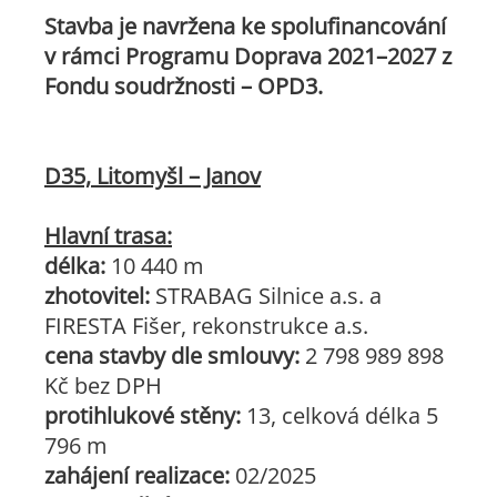
Stavba je navržena ke spolufinancování
v rámci Programu Doprava 2021–2027 z
Fondu soudržnosti – OPD3.
D35, Litomyšl – Janov
Hlavní trasa:
délka:
10 440 m
zhotovitel:
STRABAG Silnice a.s. a
FIRESTA Fišer, rekonstrukce a.s.
cena stavby dle smlouvy:
2 798 989 898
Kč bez DPH
protihlukové stěny:
13, celková délka 5
796 m
zahájení realizace:
02/2025