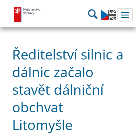
Ministerstvo dopravy
Hledání
Ředitelství silnic a
dálnic začalo
stavět dálniční
obchvat
Litomyšle