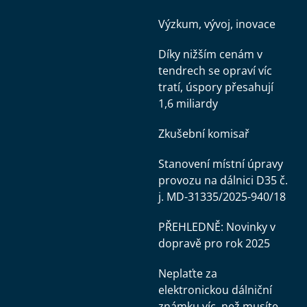
Výzkum, vývoj, inovace
Díky nižším cenám v
tendrech se opraví víc
tratí, úspory přesahují
1,6 miliardy
Zkušební komisař
Stanovení místní úpravy
provozu na dálnici D35 č.
j. MD-31335/2025-940/18
PŘEHLEDNĚ: Novinky v
dopravě pro rok 2025
Neplaťte za
elektronickou dálniční
známku víc, než musíte