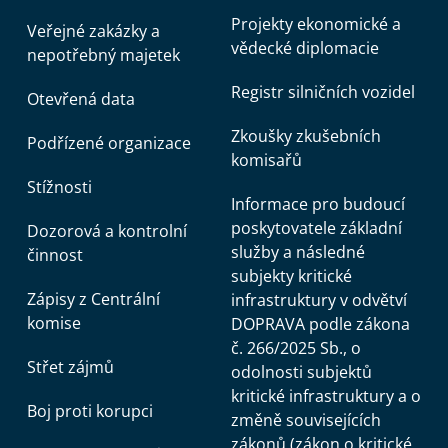
Projekty ekonomické a
Veřejné zakázky a
vědecké diplomacie
nepotřebný majetek
Registr silničních vozidel
Otevřená data
Zkoušky zkušebních
Podřízené organizace
komisařů
Stížnosti
Informace pro budoucí
poskytovatele základní
Dozorová a kontrolní
služby a následné
činnost
subjekty kritické
Zápisy z Centrální
infrastruktury v odvětví
komise
DOPRAVA podle zákona
č. 266/2025 Sb., o
Střet zájmů
odolnosti subjektů
kritické infrastruktury a o
Boj proti korupci
změně souvisejících
zákonů (zákon o kritické