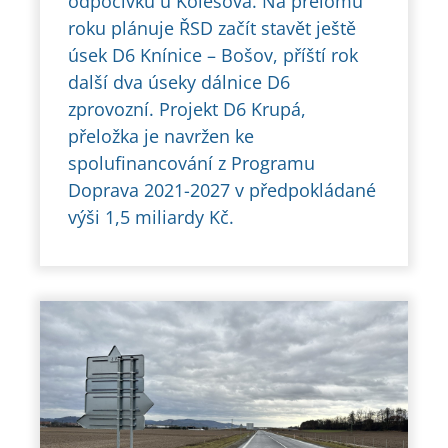
odpočívku u Kolešova. Na přelomu
roku plánuje ŘSD začít stavět ještě
úsek D6 Knínice – Bošov, příští rok
další dva úseky dálnice D6
zprovozní. Projekt D6 Krupá,
přeložka je navržen ke
spolufinancování z Programu
Doprava 2021-2027 v předpokládané
výši 1,5 miliardy Kč.