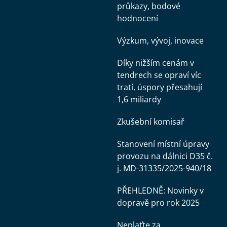
průkazy, bodové
hodnocení
Výzkum, vývoj, inovace
Díky nižším cenám v
tendrech se opraví víc
tratí, úspory přesahují
1,6 miliardy
Zkušební komisař
Stanovení místní úpravy
provozu na dálnici D35 č.
j. MD-31335/2025-940/18
PŘEHLEDNĚ: Novinky v
dopravě pro rok 2025
Neplaťte za