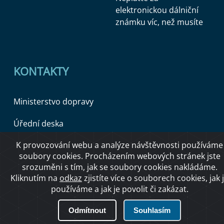
elektronickou dálniční
známku víc, než musíte
KONTAKTY
Ministerstvo dopravy
Úřední deska
K provozování webu a analýze návštěvnosti používáme
soubory cookies. Procházením webových stránek jste
Copyright © 2026 Ministerstvo dopravy ČR
srozuměni s tím, jak se soubory cookies nakládáme.
Kliknutím na
odkaz
zjistíte více o souborech cookies, jak 
používáme a jak je povolit či zakázat.
O přístupnosti
Odmítnout
Souhlasím