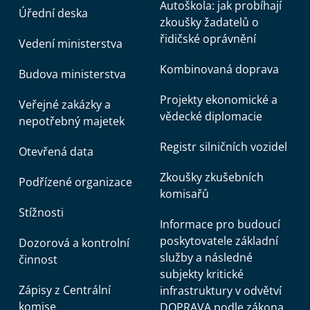
Autoškola: jak probíhají
Úřední deska
zkoušky žadatelů o
řidičské oprávnění
Vedení ministerstva
Kombinovaná doprava
Budova ministerstva
Projekty ekonomické a
Veřejné zakázky a
vědecké diplomacie
nepotřebný majetek
Registr silničních vozidel
Otevřená data
Zkoušky zkušebních
Podřízené organizace
komisařů
Stížnosti
Informace pro budoucí
poskytovatele základní
Dozorová a kontrolní
služby a následné
činnost
subjekty kritické
Zápisy z Centrální
infrastruktury v odvětví
komise
DOPRAVA podle zákona