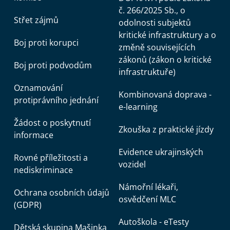
č. 266/2025 Sb., o
Střet zájmů
odolnosti subjektů
kritické infrastruktury a o
Boj proti korupci
změně souvisejících
zákonů (zákon o kritické
Boj proti podvodům
infrastruktuře)
Oznamování
Kombinovaná doprava -
protiprávního jednání
e-learning
Žádost o poskytnutí
Zkouška z praktické jízdy
informace
Evidence ukrajinských
Rovné příležitosti a
vozidel
nediskriminace
Námořní lékaři,
Ochrana osobních údajů
osvědčení MLC
(GDPR)
Autoškola - eTesty
Dětská skupina Mašinka