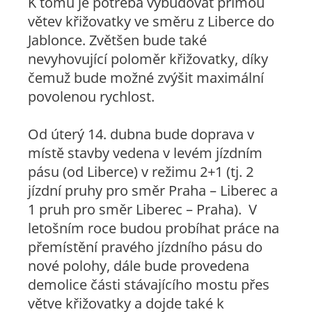
K tomu je potřeba vybudovat přímou
větev křižovatky ve směru z Liberce do
Jablonce. Zvětšen bude také
nevyhovující poloměr křižovatky, díky
čemuž bude možné zvýšit maximální
povolenou rychlost.
Od úterý 14. dubna bude doprava v
místě stavby vedena v levém jízdním
pásu (od Liberce) v režimu 2+1 (tj. 2
jízdní pruhy pro směr Praha – Liberec a
1 pruh pro směr Liberec – Praha). V
letošním roce budou probíhat práce na
přemístění pravého jízdního pásu do
nové polohy, dále bude provedena
demolice části stávajícího mostu přes
větve křižovatky a dojde také k