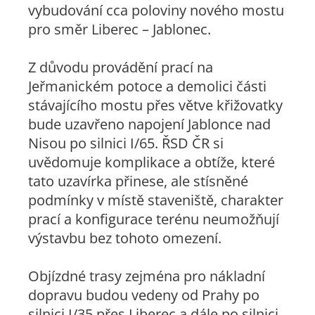
vybudování cca poloviny nového mostu
pro směr Liberec – Jablonec.
Z důvodu provádění prací na
Jeřmanickém potoce a demolici části
stávajícího mostu přes větve křižovatky
bude uzavřeno napojení Jablonce nad
Nisou po silnici I/65. ŘSD ČR si
uvědomuje komplikace a obtíže, které
tato uzavírka přinese, ale stísněné
podmínky v místě staveniště, charakter
prací a konfigurace terénu neumožňují
výstavbu bez tohoto omezení.
Objízdné trasy zejména pro nákladní
dopravu budou vedeny od Prahy po
silnici I/35 přes Liberec a dále po silnici