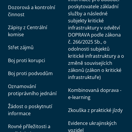
poskytovatele základní
Dozorová a kontrolní
služby a následné
činnost
subjekty kritické
Zápisy z Centrální
infrastruktury v odvětví
komise
DOPRAVA podle zákona
č. 266/2025 Sb., o
Střet zájmů
odolnosti subjektů
kritické infrastruktury a o
Boj proti korupci
změně souvisejících
zákonů (zákon o kritické
Boj proti podvodům
infrastruktuře)
Oznamování
Kombinovaná doprava -
protiprávního jednání
e-learning
Žádost o poskytnutí
Zkouška z praktické jízdy
informace
Evidence ukrajinských
Rovné příležitosti a
vozidel