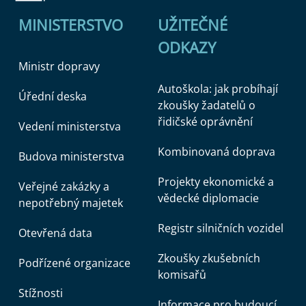
MINISTERSTVO
UŽITEČNÉ
ODKAZY
Ministr dopravy
Autoškola: jak probíhají
Úřední deska
zkoušky žadatelů o
řidičské oprávnění
Vedení ministerstva
Kombinovaná doprava
Budova ministerstva
Projekty ekonomické a
Veřejné zakázky a
vědecké diplomacie
nepotřebný majetek
Registr silničních vozidel
Otevřená data
Zkoušky zkušebních
Podřízené organizace
komisařů
Stížnosti
Informace pro budoucí