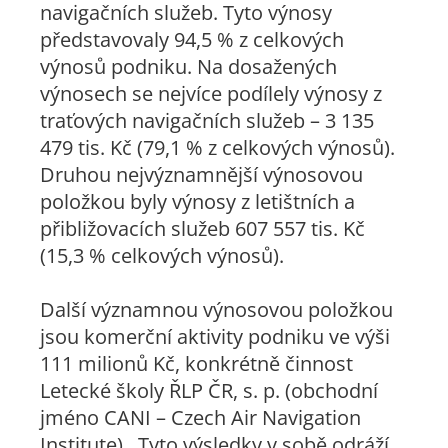
navigačních služeb. Tyto výnosy
představovaly 94,5 % z celkových
výnosů podniku. Na dosažených
výnosech se nejvíce podílely výnosy z
traťových navigačních služeb – 3 135
479 tis. Kč (79,1 % z celkových výnosů).
Druhou nejvýznamnější výnosovou
položkou byly výnosy z letištních a
přibližovacích služeb 607 557 tis. Kč
(15,3 % celkových výnosů).
Další významnou výnosovou položkou
jsou komerční aktivity podniku ve výši
111 milionů Kč, konkrétně činnost
Letecké školy ŘLP ČR, s. p. (obchodní
jméno CANI – Czech Air Navigation
Institute). Tyto výsledky v sobě odráží