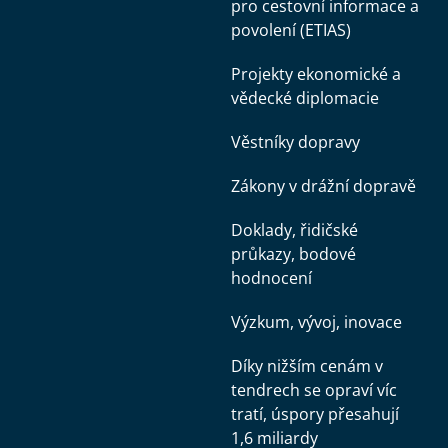
pro cestovní informace a
povolení (ETIAS)
Projekty ekonomické a
vědecké diplomacie
Věstníky dopravy
Zákony v drážní dopravě
Doklady, řidičské
průkazy, bodové
hodnocení
Výzkum, vývoj, inovace
Díky nižším cenám v
tendrech se opraví víc
tratí, úspory přesahují
1,6 miliardy