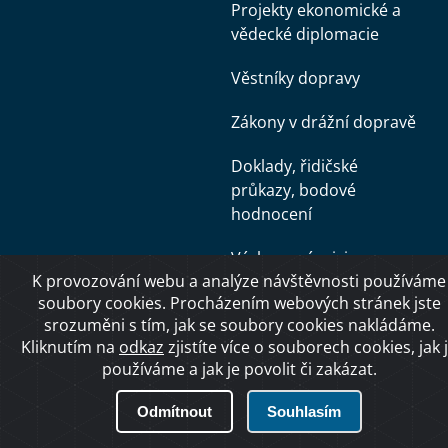
Projekty ekonomické a
vědecké diplomacie
Věstníky dopravy
Zákony v drážní dopravě
Doklady, řidičské
průkazy, bodové
hodnocení
Výzkum, vývoj, inovace
K provozování webu a analýze návštěvnosti používáme
Díky nižším cenám v
soubory cookies. Procházením webových stránek jste
srozuměni s tím, jak se soubory cookies nakládáme.
tendrech se opraví víc
Kliknutím na
odkaz
zjistíte více o souborech cookies, jak 
tratí, úspory přesahují
používáme a jak je povolit či zakázat.
1,6 miliardy
Odmítnout
Souhlasím
Zkušební komisař