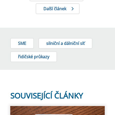
Další článek
SME
silniční a dálniční síť
řidičské průkazy
SOUVISEJÍCÍ ČLÁNKY