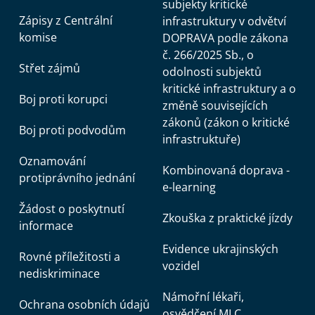
subjekty kritické
Zápisy z Centrální
infrastruktury v odvětví
komise
DOPRAVA podle zákona
č. 266/2025 Sb., o
Střet zájmů
odolnosti subjektů
kritické infrastruktury a o
Boj proti korupci
změně souvisejících
zákonů (zákon o kritické
Boj proti podvodům
infrastruktuře)
Oznamování
Kombinovaná doprava -
protiprávního jednání
e-learning
Žádost o poskytnutí
Zkouška z praktické jízdy
informace
Evidence ukrajinských
Rovné příležitosti a
vozidel
nediskriminace
Námořní lékaři,
Ochrana osobních údajů
osvědčení MLC