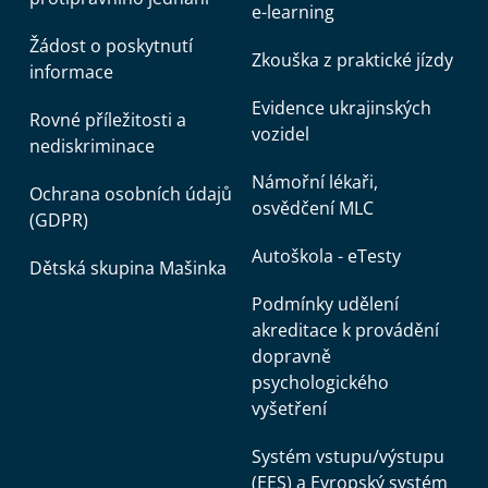
e-learning
Žádost o poskytnutí
Zkouška z praktické jízdy
informace
Evidence ukrajinských
Rovné příležitosti a
vozidel
nediskriminace
Námořní lékaři,
Ochrana osobních údajů
osvědčení MLC
(GDPR)
Autoškola - eTesty
Dětská skupina Mašinka
Podmínky udělení
akreditace k provádění
dopravně
psychologického
vyšetření
Systém vstupu/výstupu
(EES) a Evropský systém