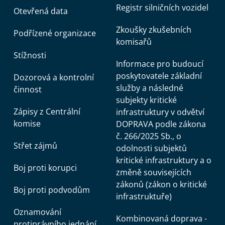
Registr silničních vozidel
Otevřená data
Zkoušky zkušebních
Podřízené organizace
komisařů
Stížnosti
Informace pro budoucí
poskytovatele základní
Dozorová a kontrolní
služby a následné
činnost
subjekty kritické
Zápisy z Centrální
infrastruktury v odvětví
komise
DOPRAVA podle zákona
č. 266/2025 Sb., o
Střet zájmů
odolnosti subjektů
kritické infrastruktury a o
Boj proti korupci
změně souvisejících
zákonů (zákon o kritické
Boj proti podvodům
infrastruktuře)
Oznamování
Kombinovaná doprava -
protiprávního jednání