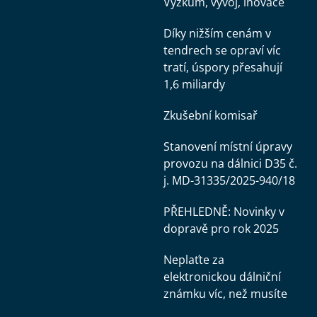
Výzkum, vývoj, inovace
Díky nižším cenám v
tendrech se opraví víc
tratí, úspory přesahují
1,6 miliardy
Zkušební komisař
Stanovení místní úpravy
provozu na dálnici D35 č.
j. MD-31335/2025-940/18
PŘEHLEDNĚ: Novinky v
dopravě pro rok 2025
Neplaťte za
elektronickou dálniční
známku víc, než musíte