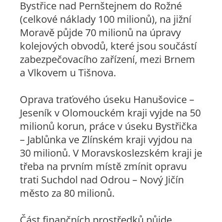
Bystřice nad Pernštejnem do Rožné
(celkové náklady 100 milionů), na jižní
Moravě půjde 70 milionů na úpravy
kolejových obvodů, které jsou součástí
zabezpečovacího zařízení, mezi Brnem
a Vlkovem u Tišnova.
Oprava traťového úseku Hanušovice –
Jeseník v Olomouckém kraji vyjde na 50
milionů korun, práce v úseku Bystřička
– Jablůnka ve Zlínském kraji vyjdou na
30 milionů. V Moravskoslezském kraji je
třeba na prvním místě zmínit opravu
trati Suchdol nad Odrou – Nový Jičín
město za 80 milionů.
Část finančních prostředků půjde