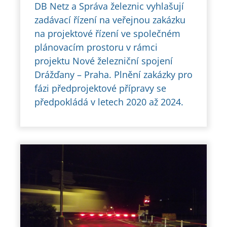
DB Netz a Správa železnic vyhlašují
zadávací řízení na veřejnou zakázku
na projektové řízení ve společném
plánovacím prostoru v rámci
projektu Nové železniční spojení
Drážďany – Praha. Plnění zakázky pro
fázi předprojektové přípravy se
předpokládá v letech 2020 až 2024.