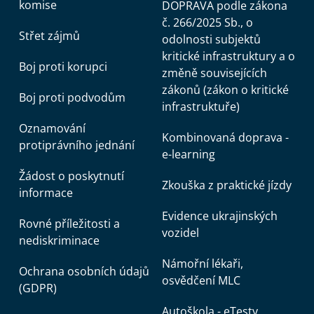
komise
DOPRAVA podle zákona
č. 266/2025 Sb., o
Střet zájmů
odolnosti subjektů
kritické infrastruktury a o
Boj proti korupci
změně souvisejících
zákonů (zákon o kritické
Boj proti podvodům
infrastruktuře)
Oznamování
Kombinovaná doprava -
protiprávního jednání
e-learning
Žádost o poskytnutí
Zkouška z praktické jízdy
informace
Evidence ukrajinských
Rovné příležitosti a
vozidel
nediskriminace
Námořní lékaři,
Ochrana osobních údajů
osvědčení MLC
(GDPR)
Autoškola - eTesty