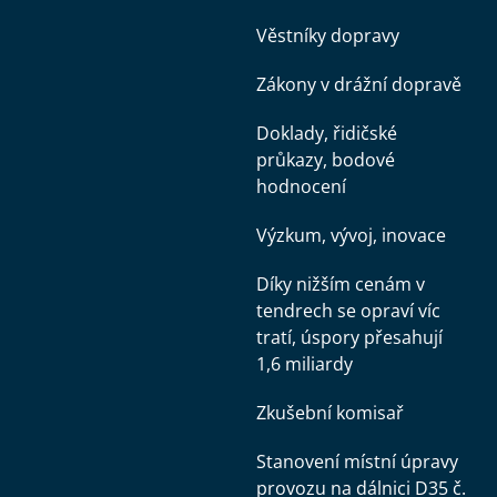
Věstníky dopravy
Zákony v drážní dopravě
Doklady, řidičské
průkazy, bodové
hodnocení
Výzkum, vývoj, inovace
Díky nižším cenám v
tendrech se opraví víc
tratí, úspory přesahují
1,6 miliardy
Zkušební komisař
Stanovení místní úpravy
provozu na dálnici D35 č.