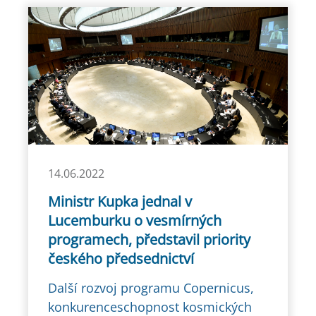
14.06.2022
Ministr Kupka jednal v
Lucemburku o vesmírných
programech, představil priority
českého předsednictví
Další rozvoj programu Copernicus,
konkurenceschopnost kosmických