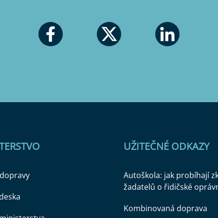
STERSTVO
UŽITEČNÉ ODKAZY
 dopravy
Autoškola: jak probíhají 
žadatelů o řidičské opráv
 deska
Kombinovaná doprava