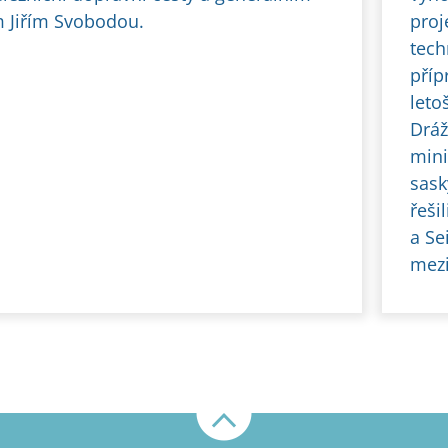
m Jiřím Svobodou.
proj
tech
příp
leto
Dráž
min
sask
řeši
a Se
mezi
Nahoru