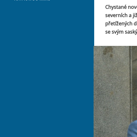
Chystané nové
severních a j
přetížených d
se svým sask