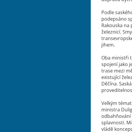
Podle saského
podepsáno sp
Rakouska na p
železnicí. Sm
transevropské
jihem.
Oba ministři t
spojení jako j
trase mezi mě
existující žel
Děčína. Saská
proveditelnos
Velkým témate
ministra Duli
odbahňování a
splavnosti. M
vládě koncepc