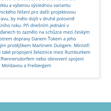
ektu a vyberou výslednou variantu
nického řešení pro další projektovou
ravu, by mělo dojít v druhé polovině
šního roku. Při dnešním jednání v
ďanech to zaznělo na schůzce mezi českým
istrem dopravy Danem Ťokem a jeho
ým protějškem Martinem Duligem. Ministři
li také propojení železnice mezi Rumburkem
ifhennersdorfem nebo obnovení spojení
 Moldavou a Freibergem