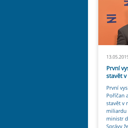
13.05.201
První vy
stavět v
První vy
Poříčan a
stavět v 
miliardu
ministr 
Správy ž