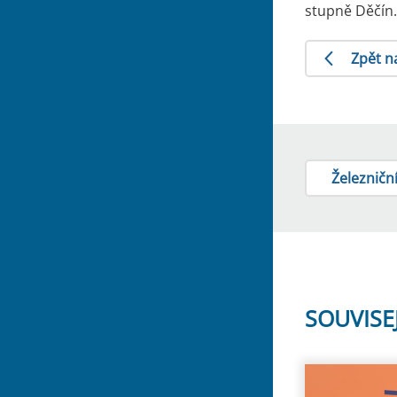
stupně Děčín.
Zpět n
Železniční
SOUVISE