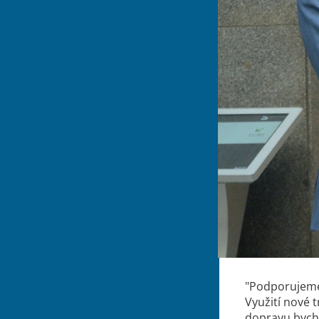
"Podporujeme 
Využití nové 
dopravu bych 