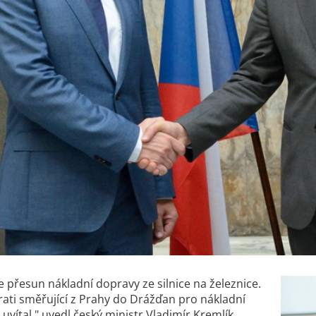
přesun nákladní dopravy ze silnice na železnice.
trati směřující z Prahy do Drážďan pro nákladní
uvítal," uvedl český ministr Vladimír Kremlík.