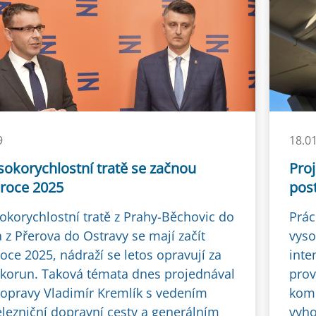
9
18.0
sokorychlostní tratě se začnou
Proj
 roce 2025
post
sokorychlostní tratě z Prahy-Běchovic do
Prác
 z Přerova do Ostravy se mají začít
vyso
roce 2025, nádraží se letos opravují za
inte
 korun. Taková témata dnes projednával
prov
dopravy Vladimír Kremlík s vedením
komp
elezniční dopravní cesty a generálním
vyho