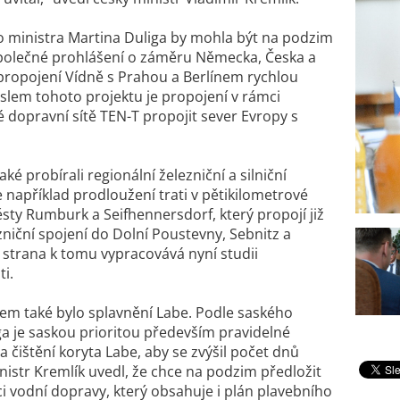
 ministra Martina Duliga by mohla být na podzim
olečné prohlášení o záměru Německa, Česka a
ropojení Vídně s Prahou a Berlínem rychlou
yslem tohoto projektu je propojení v rámci
 dopravní sítě TEN-T propojit sever Evropy s
aké probírali regionální železniční a silniční
e například prodloužení trati v pětikilometrové
sty Rumburk a Seifhennersdorf, který propojí již
ezniční spojení do Dolní Poustevny, Sebnitz a
 strana k tomu vypracovává nyní studii
ti.
m také bylo splavnění Labe. Podle saského
ga je saskou prioritou především pravidelné
 čištění koryta Labe, aby se zvýšil počet dnů
inistr Kremlík uvedl, že chce na podzim předložit
i vodní dopravy, který obsahuje i plán plavebního