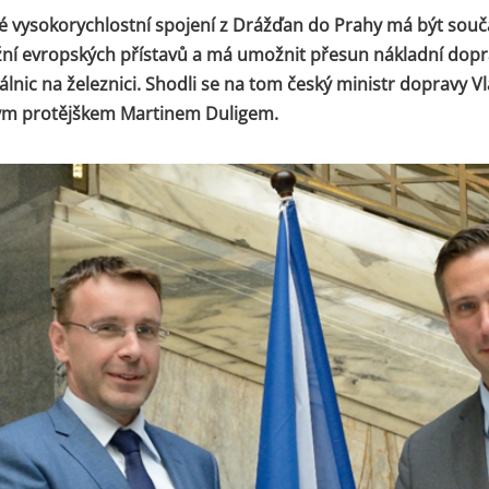
 vysokorychlostní spojení z Drážďan do Prahy má být souč
ižní evropských přístavů a má umožnit přesun nákladní dopr
álnic na železnici. Shodli se na tom český ministr dopravy V
ým protějškem Martinem Duligem.