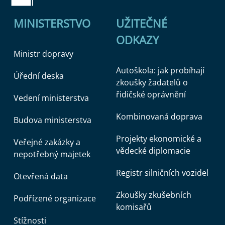
MINISTERSTVO
UŽITEČNÉ
ODKAZY
Ministr dopravy
Autoškola: jak probíhají
Úřední deska
zkoušky žadatelů o
řidičské oprávnění
Vedení ministerstva
Kombinovaná doprava
Budova ministerstva
Projekty ekonomické a
Veřejné zakázky a
vědecké diplomacie
nepotřebný majetek
Registr silničních vozidel
Otevřená data
Zkoušky zkušebních
Podřízené organizace
komisařů
Stížnosti