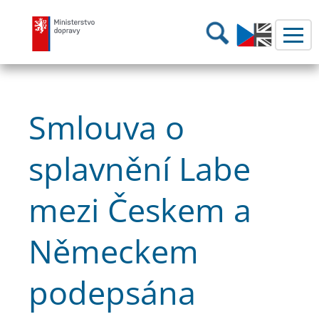
Ministerstvo dopravy
Hledání
Smlouva o
splavnění Labe
mezi Českem a
Německem
podepsána