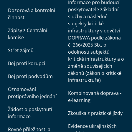
Informace pro budoucí
poskytovatele základní
Dozorová a kontrolní
služby a následné
činnost
subjekty kritické
Zápisy z Centrální
infrastruktury v odvětví
komise
DOPRAVA podle zákona
č. 266/2025 Sb., o
Střet zájmů
odolnosti subjektů
kritické infrastruktury a o
Boj proti korupci
změně souvisejících
zákonů (zákon o kritické
Boj proti podvodům
infrastruktuře)
Oznamování
Kombinovaná doprava -
protiprávního jednání
e-learning
Žádost o poskytnutí
Zkouška z praktické jízdy
informace
Evidence ukrajinských
Rovné příležitosti a