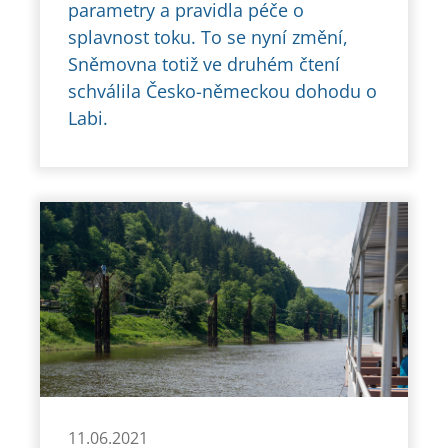
parametry a pravidla péče o
splavnost toku. To se nyní změní,
Sněmovna totiž ve druhém čtení
schválila Česko-německou dohodu o
Labi.
11.06.2021