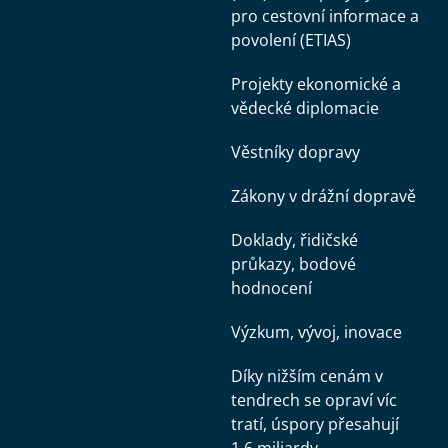
pro cestovní informace a
povolení (ETIAS)
Projekty ekonomické a
vědecké diplomacie
Věstníky dopravy
Zákony v drážní dopravě
Doklady, řidičské
průkazy, bodové
hodnocení
Výzkum, vývoj, inovace
Díky nižším cenám v
tendrech se opraví víc
tratí, úspory přesahují
1,6 miliardy