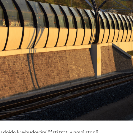
y dojde k vybudování části trati v nové stopě,