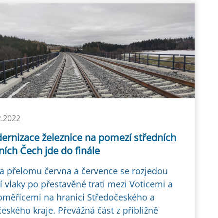
2.2022
ernizace železnice na pomezí středních
žních Čech jde do finále
a přelomu června a července se rozjedou
í vlaky po přestavěné trati mezi Voticemi a
měřicemi na hranici Středočeského a
českého kraje. Převážná část z přibližně