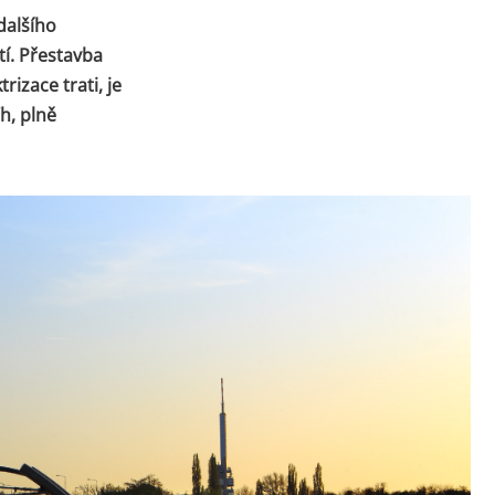
dalšího
í. Přestavba
rizace trati, je
/h, plně