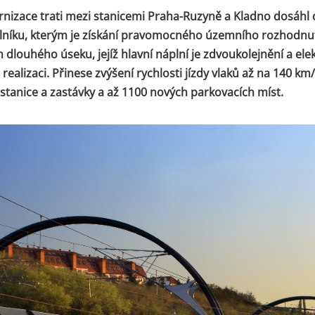
nizace trati mezi stanicemi Praha-Ruzyně a Kladno dosáhl 
lníku, kterým je získání pravomocného územního rozhodnut
 dlouhého úseku, jejíž hlavní náplní je zdvoukolejnění a elekt
ž realizaci. Přinese zvýšení rychlosti jízdy vlaků až na 140 km
stanice a zastávky a až 1100 nových parkovacích míst.