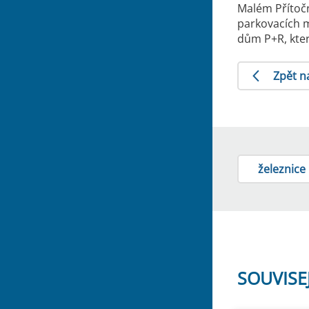
Malém Přítoč
parkovacích m
dům P+R, kter
Zpět n
železnice
SOUVISE