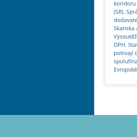
koridoru
(SR). Sp
dodavatel
Skanska a
Vysoutěž
DPH. Sta
potrvají 
spolufin
Evropské