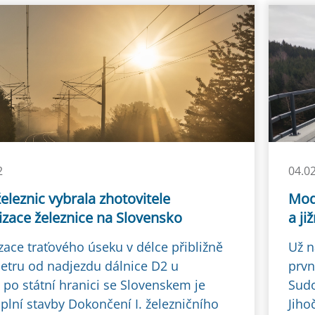
2
04.0
eleznic vybrala zhotovitele
Mod
zace železnice na Slovensko
a ji
zace traťového úseku v délce přibližně
Už n
metru od nadjezdu dálnice D2 u
prvn
 po státní hranici se Slovenskem je
Sudo
plní stavby Dokončení I. železničního
Jiho