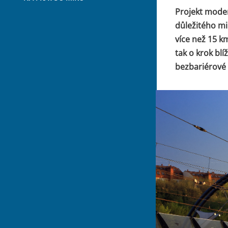
Projekt moder
důležitého mi
více než 15 km
tak o krok blí
bezbariérové 