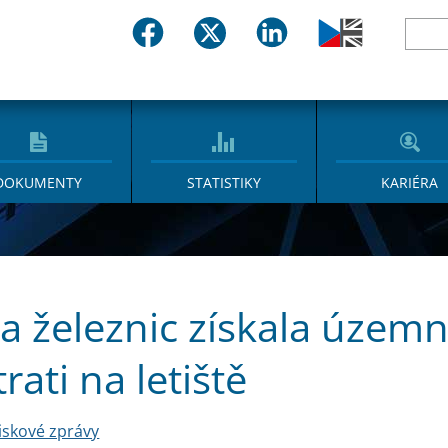
DOKUMENTY
STATISTIKY
KARIÉRA
a železnic získala územn
rati na letiště
iskové zprávy