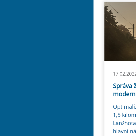
17.02.202
Správa ž
moderni
Optimali
1,5 kilo
Lanžhota
hlavní ná