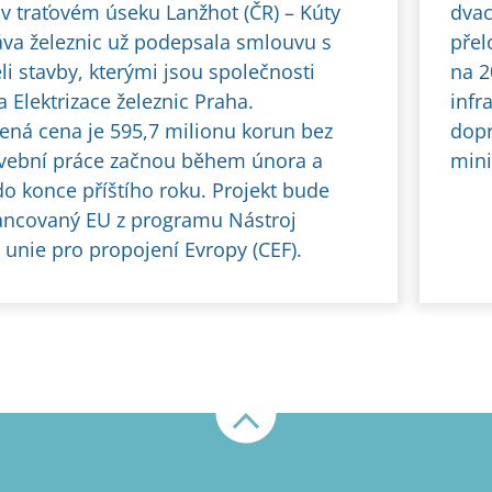
 v traťovém úseku Lanžhot (ČR) – Kúty
dvac
ráva železnic už podepsala smlouvu s
přel
i stavby, kterými jsou společnosti
na 2
 Elektrizace železnic Praha.
infr
ená cena je 595,7 milionu korun bez
dopr
vební práce začnou během února a
mini
do konce příštího roku. Projekt bude
ancovaný EU z programu Nástroj
 unie pro propojení Evropy (CEF).
Nahoru