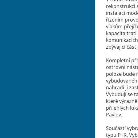
rekonstrukci 
instalaci mod
řízením provo
vlakům přejížd
kapacita trati
komunikacích
zbývající čás
Kompletní pře
ostrovní nást
poloze bude m
vybudovaného
nahradí ji za
Vybudují se t
které výrazně
přilehlých lo
Pavlov.
Součástí vybr
typu P+R. Vybu