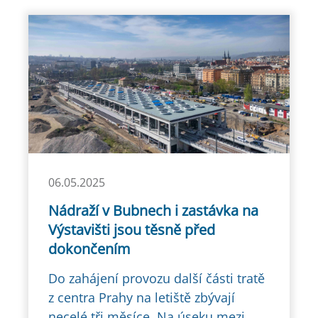
06.05.2025
Nádraží v Bubnech i zastávka na
Výstavišti jsou těsně před
dokončením
Do zahájení provozu další části tratě
z centra Prahy na letiště zbývají
necelé tři měsíce. Na úseku mezi