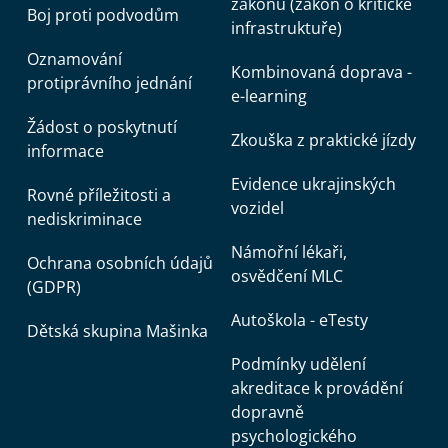
zákonů (zákon o kritické
Boj proti podvodům
infrastruktuře)
Oznamování
Kombinovaná doprava -
protiprávního jednání
e-learning
Žádost o poskytnutí
Zkouška z praktické jízdy
informace
Evidence ukrajinských
Rovné příležitosti a
vozidel
nediskriminace
Námořní lékaři,
Ochrana osobních údajů
osvědčení MLC
(GDPR)
Autoškola - eTesty
Dětská skupina Mašinka
Podmínky udělení
akreditace k provádění
dopravně
psychologického