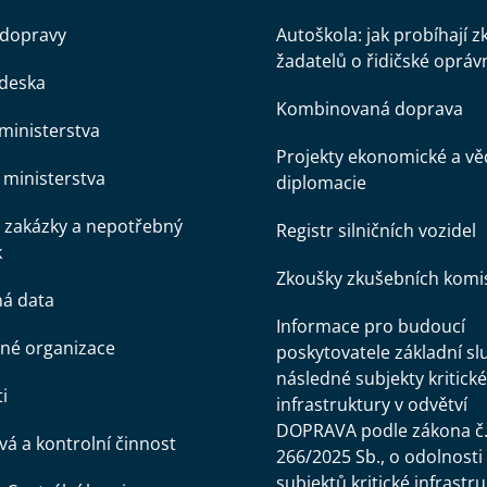
 dopravy
Autoškola: jak probíhají 
žadatelů o řidičské opráv
 deska
Kombinovaná doprava
ministerstva
Projekty ekonomické a v
ministerstva
diplomacie
 zakázky a nepotřebný
Registr silničních vozidel
k
Zkoušky zkušebních komi
ná data
Informace pro budoucí
né organizace
poskytovatele základní sl
následné subjekty kritické
i
infrastruktury v odvětví
DOPRAVA podle zákona č
á a kontrolní činnost
266/2025 Sb., o odolnosti
subjektů kritické infrastr