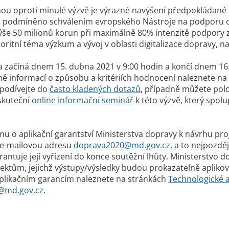
ou oproti minulé výzvě je výrazné navýšení předpokládané al
je podmíněno schválením evropského Nástroje na podporu o
ýše 50 milionů korun při maximálně 80% intenzitě podpory z
oritní téma výzkum a vývoj v oblasti digitalizace dopravy, n
a začíná dnem 15. dubna 2021 v 9:00 hodin a končí dnem 1
ně informací o způsobu a kritériích hodnocení naleznete n
 podívejte do
často kladených dotazů
, případně můžete pol
skuteční
online informační seminář
k této výzvě, který spol
mu o aplikační garantství Ministerstva dopravy k návrhu pro
e-mailovou adresu
doprava2020@md.gov.cz
, a to nejpozdě
antuje její vyřízení do konce soutěžní lhůty. Ministerstvo 
ktům, jejichž výstupy/výsledky budou prokazatelně aplikov
aplikačním garancím naleznete na stránkách
Technologické 
@md.gov.cz
.