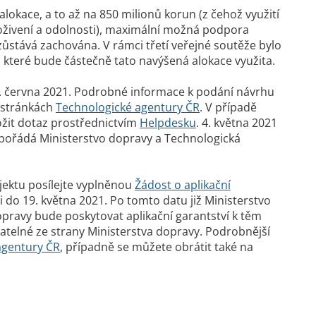
okace, a to až na 850 milionů korun (z čehož využití
živení a odolnosti), maximální možná podpora
ůstává zachována. V rámci třetí veřejné soutěže bylo
a které bude částečně tato navýšená alokace využita.
6. června 2021. Podrobné informace k podání návrhu
a stránkách
Technologické agentury ČR
. V případě
ožit dotaz prostřednictvím
Helpdesku
. 4. května 2021
upořádá Ministerstvo dopravy a Technologická
jektu posílejte vyplněnou
Žádost o aplikační
ji do 19. května 2021. Po tomto datu již Ministerstvo
dopravy bude poskytovat aplikační garantství k těm
atelné ze strany Ministerstva dopravy. Podrobnější
agentury ČR
, případně se můžete obrátit také na