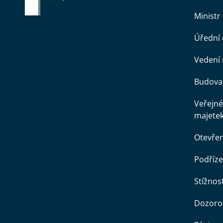
Ministr
Úřední
Vedení 
Budova 
Veřejné
majete
Otevře
Podříze
Stížnost
Dozorov