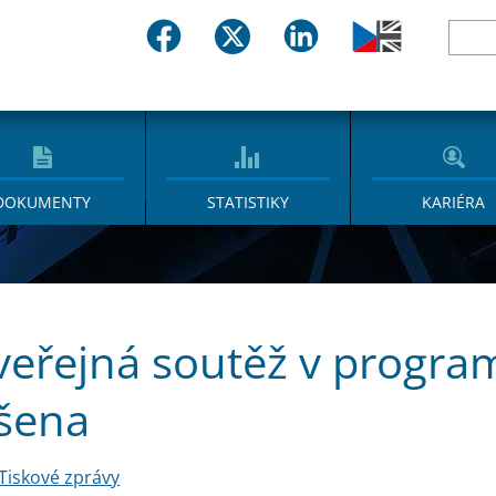
DOKUMENTY
STATISTIKY
KARIÉRA
 veřejná soutěž v prog
šena
Tiskové zprávy