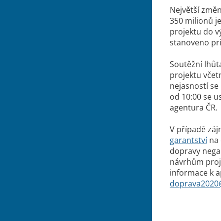
Největší změn
350 milionů 
projektu do v
stanoveno pri
Soutěžní lhůt
projektu včet
nejasností se
od 10:00 se u
agentura ČR.
V případě záj
garantství
na 
dopravy negar
návrhům proje
informace k 
doprava2020