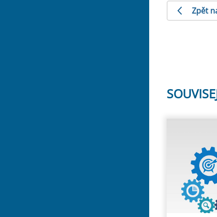
Zpět n
SOUVISE