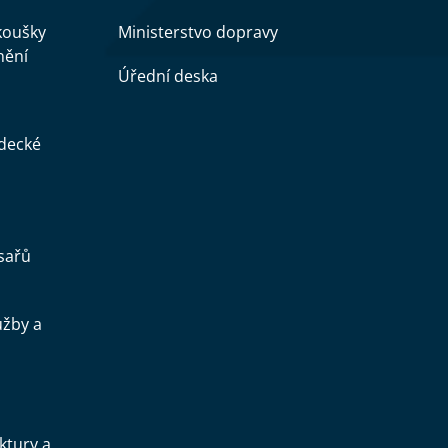
zkoušky
Ministerstvo dopravy
nění
Úřední deska
ědecké
sařů
užby a
.
uktury a