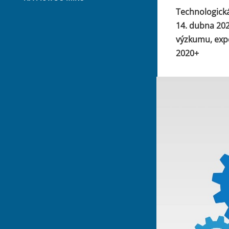
Technologická
14. dubna 202
výzkumu, expe
2020+