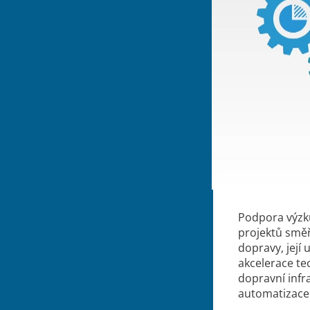
Podpora výzku
projektů směř
dopravy, její
akcelerace te
dopravní infr
automatizace 