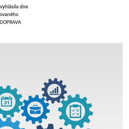
vyhlásila dne
kovaného
m DOPRAVA