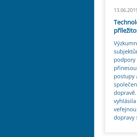
13.06.201
Technol
příležit
Výzkumný
subjektům
podpory 
přinesou
postupy 
společen
dopravě.
vyhlásila
veřejnou
dopravy