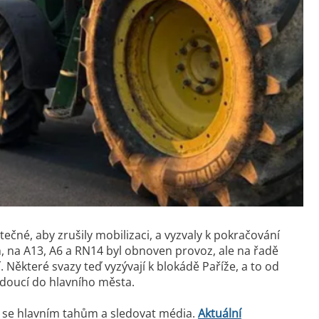
čné, aby zrušily mobilizaci, a vyzvaly k pokračování
, na A13, A6 a RN14 byl obnoven provoz, ale na řadě
. Některé svazy teď vyzývají k blokádě Paříže, a to od
vedoucí do hlavního města.
t se hlavním tahům a sledovat média.
Aktuální