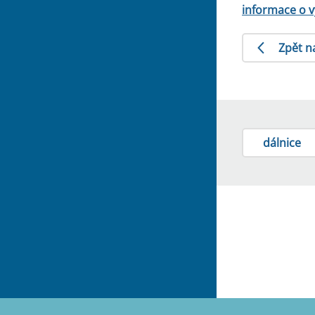
informace o v
Zpět n
dálnice