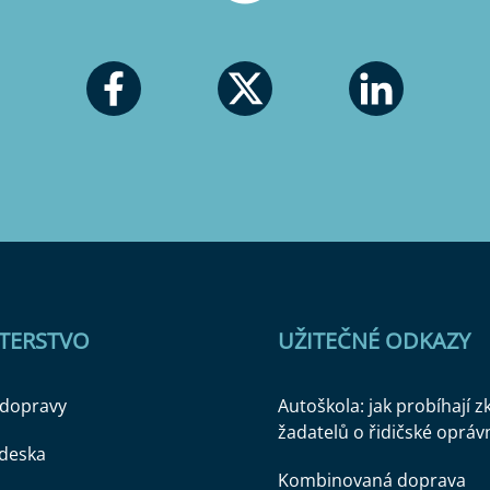
STERSTVO
UŽITEČNÉ ODKAZY
 dopravy
Autoškola: jak probíhají 
žadatelů o řidičské opráv
 deska
Kombinovaná doprava