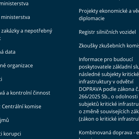
ministerstva
Projekty ekonomické a v
ministerstva
diplomacie
 zakázky a nepotřebný
Registr silničních vozidel
k
Zkoušky zkušebních komi
ná data
Informace pro budoucí
né organizace
poskytovatele základní sl
následné subjekty kritické
i
infrastruktury v odvětví
DOPRAVA podle zákona č
á a kontrolní činnost
266/2025 Sb., o odolnosti
subjektů kritické infrastr
z Centrální komise
o změně souvisejících zá
(zákon o kritické infrastru
ájmů
Kombinovaná doprava - e
ti korupci