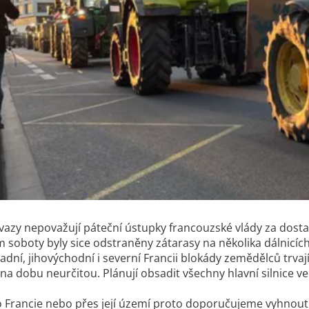
azy nepovažují páteční ústupky francouzské vlády za dostate
 soboty byly sice odstraněny zátarasy na několika dálnicích
adní, jihovýchodní i severní Francii blokády zemědělců trvají
. na dobu neurčitou. Plánují obsadit všechny hlavní silnice 
o Francie nebo přes její území proto doporučujeme vyhnou