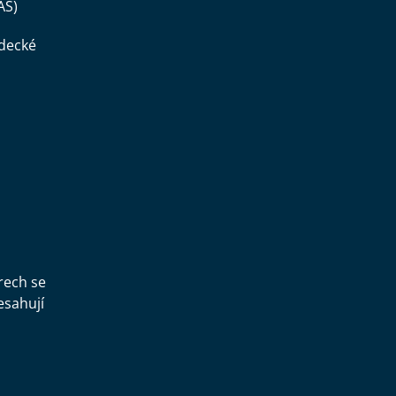
AS)
ědecké
,
rech se
esahují