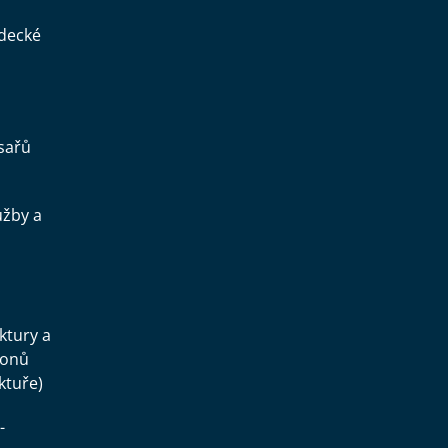
ědecké
sařů
užby a
.
uktury a
konů
ktuře)
-