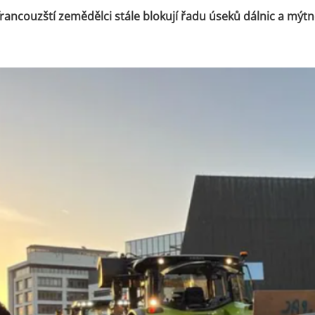
rancouzští zemědělci stále blokují řadu úseků dálnic a mýtn