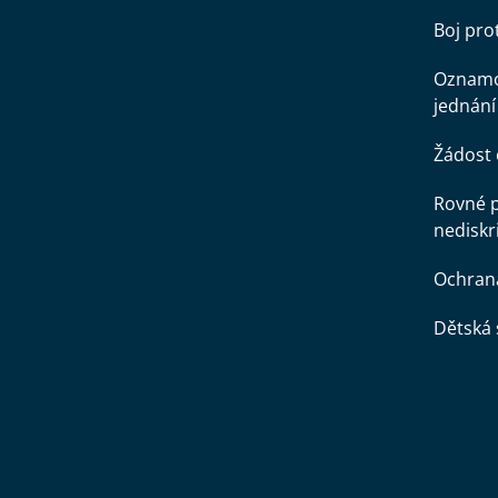
Boj pr
Oznamo
jednání
Žádost 
Rovné př
nediskr
Ochran
Dětská 