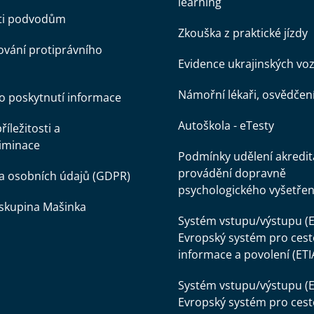
learning
oti podvodům
Zkouška z praktické jízdy
vání protiprávního
Evidence ukrajinských voz
Námořní lékaři, osvědčen
o poskytnutí informace
Autoškola - eTesty
íležitosti a
iminace
Podmínky udělení akredit
provádění dopravně
a osobních údajů (GDPR)
psychologického vyšetřen
skupina Mašinka
Systém vstupu/výstupu (E
Evropský systém pro cest
informace a povolení (ETI
Systém vstupu/výstupu (E
Evropský systém pro cest