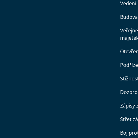
Vedení 
Budova 
Veřejné
majete
Otevře
Podříze
Stížnost
Dozorov
Zápisy 
Střet z
Boj pro