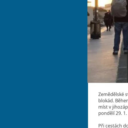
Zemědělské sv
blokád. Během
míst v jihozáp
pondělí 29. 1
Při cestách d