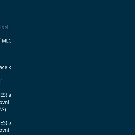
idel
í MLC
ace k
í
ES) a
ovní
AS)
ES) a
ovní