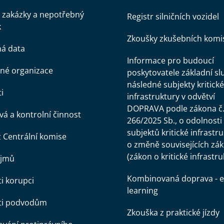
 zakázky a nepotřebný
Registr silničních vozidel
k
Zkoušky zkušebních komi
ná data
Informace pro budoucí
né organizace
poskytovatele základní sl
následné subjekty kritické
i
infrastruktury v odvětví
DOPRAVA podle zákona č
á a kontrolní činnost
266/2025 Sb., o odolnosti
subjektů kritické infrastr
z Centrální komise
o změně souvisejících zá
(zákon o kritické infrastru
ájmů
Kombinovaná doprava - e
ti korupci
learning
oti podvodům
Zkouška z praktické jízdy