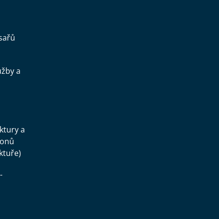
sařů
užby a
.
uktury a
konů
ktuře)
-