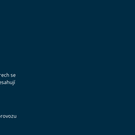
,
rech se
esahují
provozu