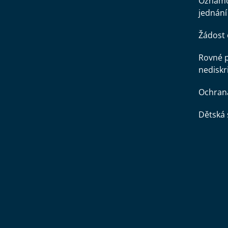
Oznamo
jednání
Žádost 
Rovné př
nediskr
Ochran
Dětská 