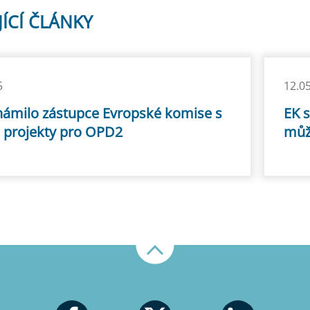
JÍCÍ ČLÁNKY
5
12.0
ámilo zástupce Evropské komise s
EK 
 projekty pro OPD2
můž
Nahoru