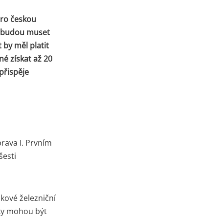
pro českou
ré budou muset
 by měl platit
né získat až 20
přispěje
rava I. Prvním
šesti
lkové železniční
ky mohou být