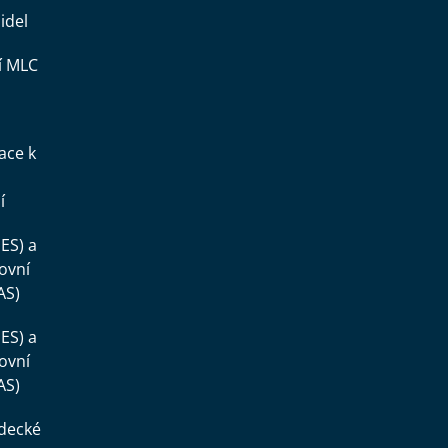
idel
í MLC
ace k
í
ES) a
ovní
AS)
ES) a
ovní
AS)
ědecké