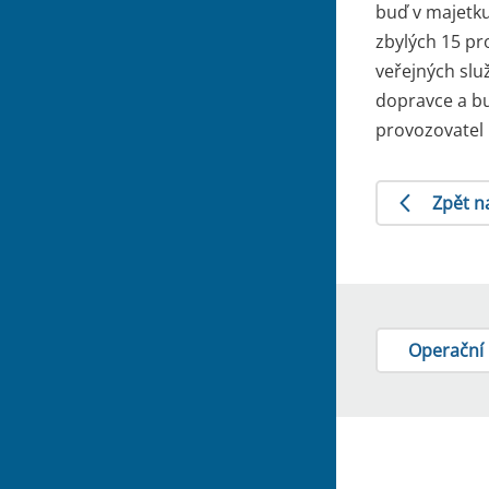
buď v majetku
zbylých 15 p
veřejných slu
dopravce a bu
provozovatel 
Zpět n
Operační