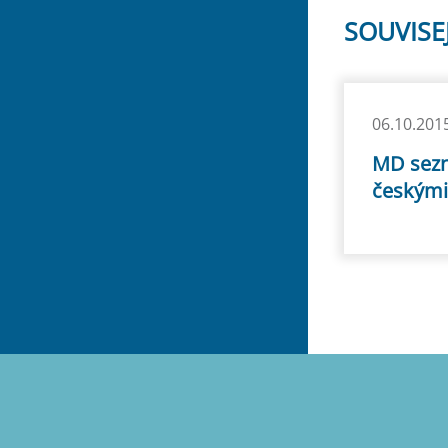
SOUVISE
06.10.201
MD sezn
českými