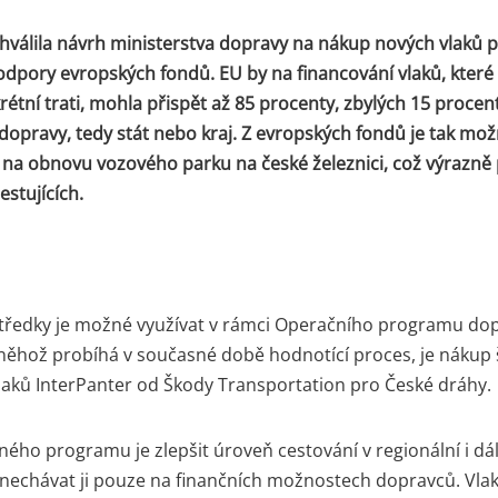
hválila návrh ministerstva dopravy na nákup nových vlaků 
podpory evropských fondů. EU by na financování vlaků, kte
rétní trati, mohla přispět až 85 procenty, zbylých 15 procent
dopravy, tedy stát nebo kraj. Z evropských fondů je tak mož
 na obnovu vozového parku na české železnici, což výrazně 
estujících.
tředky je možné využívat v rámci Operačního programu dop
něhož probíhá v současné době hodnotící proces, je nákup 
vlaků InterPanter od Škody Transportation pro České dráhy.
ného programu je zlepšit úroveň cestování v regionální i dá
nechávat ji pouze na finančních možnostech dopravců. Vla