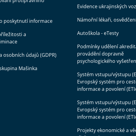
vání protiprávního
Evidence ukrajinských voz
Námořní lékaři, osvědčen
o poskytnutí informace
Autoškola - eTesty
íležitosti a
iminace
Podmínky udělení akredit
provádění dopravně
a osobních údajů (GDPR)
psychologického vyšetřen
skupina Mašinka
Systém vstupu/výstupu (E
Evropský systém pro cest
informace a povolení (ETI
Systém vstupu/výstupu (E
Evropský systém pro cest
informace a povolení (ETI
Projekty ekonomické a v