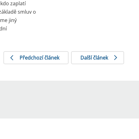
kdo zaplatí
základě smluv o
zme jiný
dní
Předchozí článek
Další článek