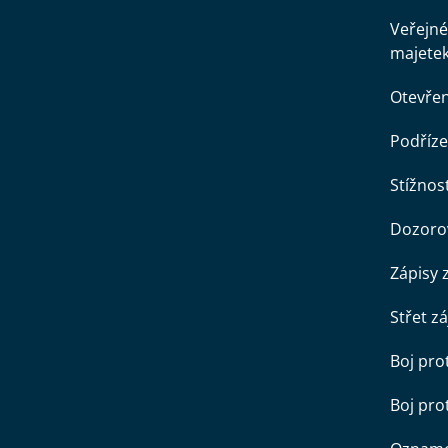
Veřejné
majete
Otevře
Podříze
Stížnost
Dozorov
Zápisy 
Střet z
Boj pro
Boj pr