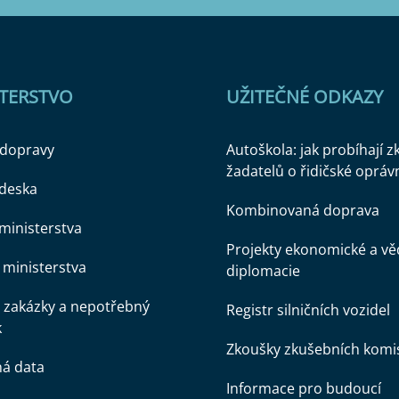
STERSTVO
UŽITEČNÉ ODKAZY
 dopravy
Autoškola: jak probíhají 
žadatelů o řidičské opráv
 deska
Kombinovaná doprava
ministerstva
Projekty ekonomické a v
ministerstva
diplomacie
 zakázky a nepotřebný
Registr silničních vozidel
k
Zkoušky zkušebních komi
ná data
Informace pro budoucí