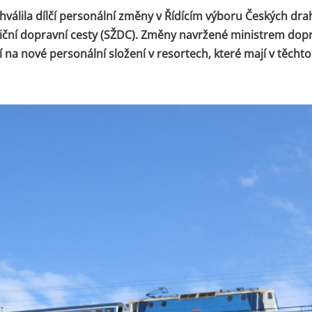
hválila dílčí personální změny v Řídícím výboru Českých dra
niční dopravní cesty (SŽDC). Změny navržené ministrem do
 na nové personální složení v resortech, které mají v těcht