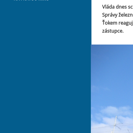
Vláda dnes sc
Správy želez
Ťokem reagují
zástupce.