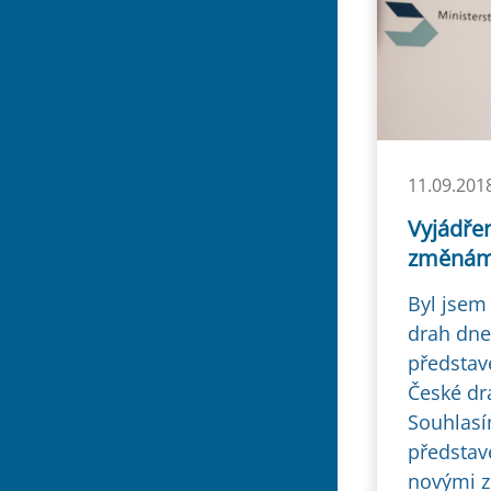
11.09.201
Vyjádře
změnám 
Byl jsem
drah dne
představe
České drá
Souhlasí
představ
novými z