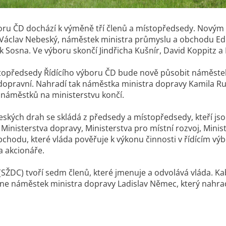
oru ČD dochází k výměně tří členů a místopředsedy. Novým
 Václav Nebeský, náměstek ministra průmyslu a obchodu Edu
 Sosna. Ve výboru skončí Jindřicha Kušnír, David Koppitz 
topředsedy Řídícího výboru ČD bude nově působit náměstek
 dopravní. Nahradí tak náměstka ministra dopravy Kamila R
 náměstků na ministerstvu končí.
Českých drah se skládá z předsedy a místopředsedy, kteří js
inisterstva dopravy, Ministerstva pro místní rozvoj, Ministe
chodu, které vláda pověřuje k výkonu činnosti v řídícím vý
 akcionáře.
(SŽDC) tvoří sedm členů, které jmenuje a odvolává vláda. K
ne náměstek ministra dopravy Ladislav Němec, který nahra