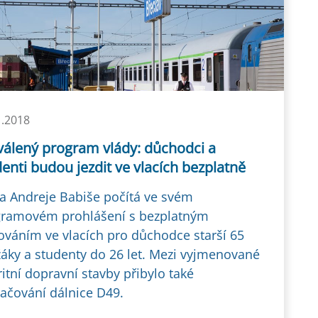
1.2018
válený program vlády: důchodci a
enti budou jezdit ve vlacích bezplatně
a Andreje Babiše počítá ve svém
ramovém prohlášení s bezplatným
ováním ve vlacích pro důchodce starší 65
 žáky a studenty do 26 let. Mezi vyjmenované
ritní dopravní stavby přibylo také
ačování dálnice D49.