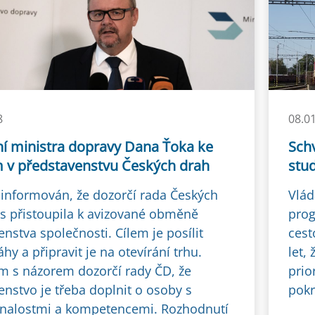
8
08.0
ní ministra dopravy Dana Ťoka ke
Sch
v představenstvu Českých drah
stud
 informován, že dozorčí rada Českých
Vlád
s přistoupila k avizované obměně
prog
nstva společnosti. Cílem je posílit
cest
hy a připravit je na otevírání trhu.
let,
m s názorem dozorčí rady ČD, že
prio
enstvo je třeba doplnit o osoby s
pokr
nalostmi a kompetencemi. Rozhodnutí