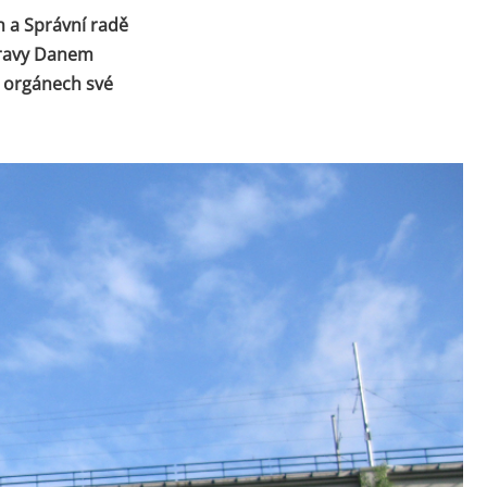
h a Správní radě
pravy Danem
o orgánech své