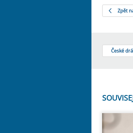
Zpět n
České dr
SOUVISE