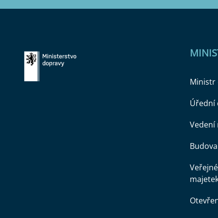
MINI
Ministr
Úřední
Vedení 
Budova 
Veřejné
majete
Otevře