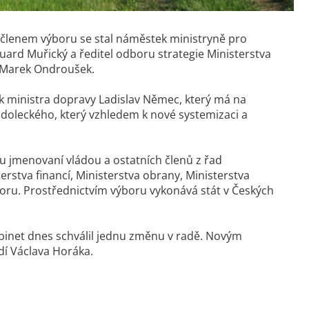
 členem výboru se stal náměstek ministryně pro
ard Muřický a ředitel odboru strategie Ministerstva
a Marek Ondroušek.
 ministra dopravy Ladislav Němec, který má na
udoleckého, který vzhledem k nové systemizaci a
ou jmenovaní vládou a ostatních členů z řad
rstva financí, Ministerstva obrany, Ministerstva
boru. Prostřednictvím výboru vykonává stát v Českých
abinet dnes schválil jednu změnu v radě. Novým
dí Václava Horáka.