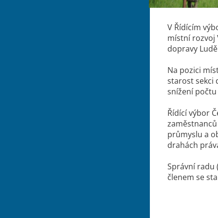
V Řídícím výb
místní rozvoj
dopravy Luděk
Na pozici mís
starost sekci
snížení počtu
Řídící výbor 
zaměstnanců M
průmyslu a ob
drahách práva
Správní radu 
členem se sta