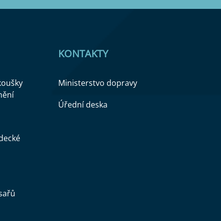
KONTAKTY
zkoušky
Ministerstvo dopravy
nění
Úřední deska
ědecké
sařů