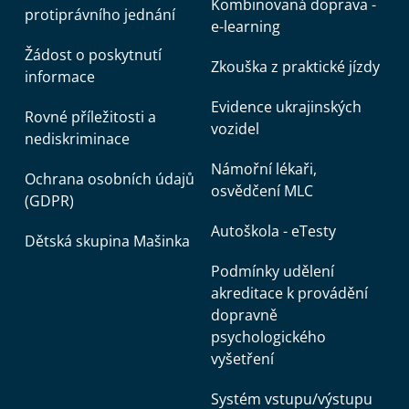
Kombinovaná doprava -
protiprávního jednání
e-learning
Žádost o poskytnutí
Zkouška z praktické jízdy
informace
Evidence ukrajinských
Rovné příležitosti a
vozidel
nediskriminace
Námořní lékaři,
Ochrana osobních údajů
osvědčení MLC
(GDPR)
Autoškola - eTesty
Dětská skupina Mašinka
Podmínky udělení
akreditace k provádění
dopravně
psychologického
vyšetření
Systém vstupu/výstupu