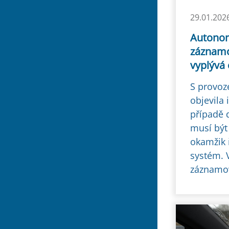
29.01.202
Autonomn
záznamo
vyplývá
S provoz
objevila
případě 
musí být
okamžik 
systém. 
záznamov