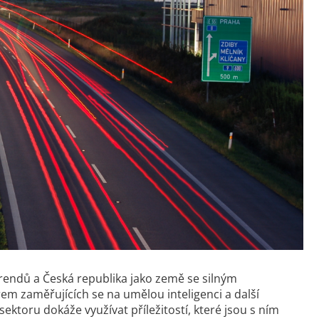
trendů a Česká republika jako země se silným
em zaměřujících se na umělou inteligenci a další
toru dokáže využívat příležitostí, které jsou s ním