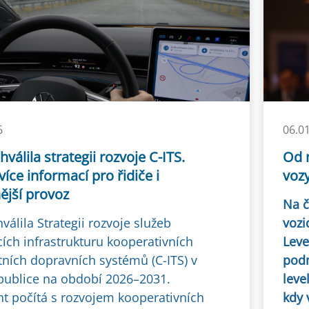
6
06.0
hválila strategii rozvoje C-ITS.
Od 
více informací pro řidiče i
voz
ější provoz
Na č
válila Strategii rozvoje služeb
vozi
cích infrastrukturu kooperativních
Leve
tních dopravních systémů (C-ITS) v
podm
publice na období 2026–2031.
leve
 počítá s rozvojem kooperativních
kdy 