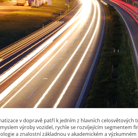
atizace v dopravě patří k jedním z hlavních celosvětových 
myslem výroby vozidel, rychle se rozvíjejícím segmentem fir
ologie a znalostní základnou v akademickém a výzkumném sek