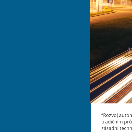
“Rozvoj autom
tradičním prů
zásadní techn