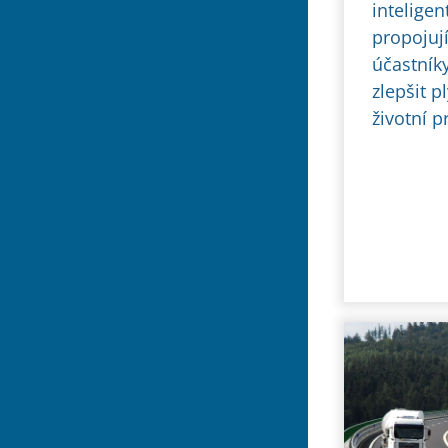
intelige
propojují
účastníky
zlepšit p
životní p