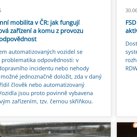
6
30.0
í mobilita v ČR: jak fungují
FSD 
vá zařízení a komu z provozu
akti
 odpovědnost
Dost
em automatizovaných vozidel se
syst
 i problematika odpovědnosti: v
rozh
dopravního incidentu nebo nehody
RDW 
 možné jednoznačně doložit, zda v daný
řídil člověk nebo automatizovaný
Vozidla jsou proto povinně vybavena
ým zařízením, tzv. černou skříňkou.