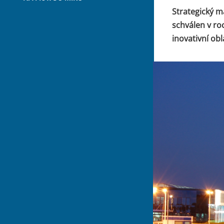
Strategický m
schválen v ro
inovativní ob