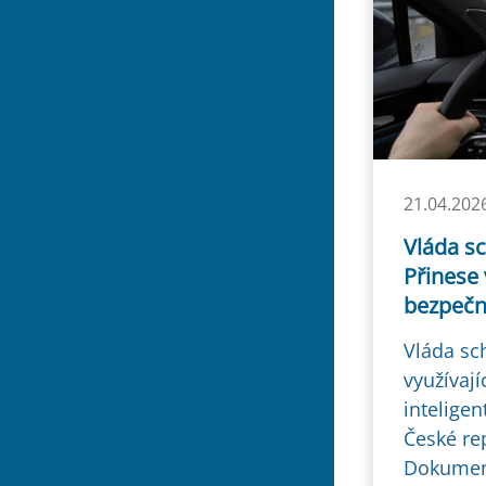
21.04.202
Vláda sc
Přinese 
bezpečn
Vláda sch
využívají
inteligen
České re
Dokument