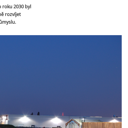
o roku 2030 byl
ě rozvíjet
růmyslu.