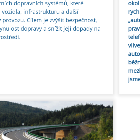
ntních dopravních systémů, které
okol
 vozidla, infrastrukturu a další
rych
 provozu. Cílem je zvýšit bezpečnost,
„aut
lynulost dopravy a snížit její dopady na
prav
rostředí.
tele
vliv
auto
běžn
mezi
jsme