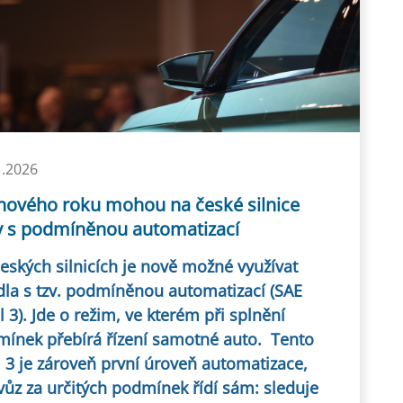
1.2026
nového roku mohou na české silnice
y s podmíněnou automatizací
eských silnicích je nově možné využívat
dla s tzv. podmíněnou automatizací (SAE
l 3). Jde o režim, ve kterém při splnění
ínek přebírá řízení samotné auto. Tento
l 3 je zároveň první úroveň automatizace,
vůz za určitých podmínek řídí sám: sleduje