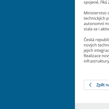
spojené, říká
Ministerstvo 
technických p
autonomní mobi
stala se i ak
Česká republik
nových techno
jejich integr
Realizace nov
infrastruktur
Zpět n