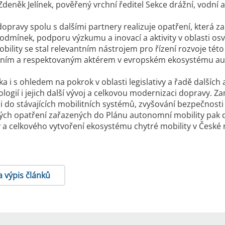
 Zdeněk Jelínek, pověřený vrchní ředitel Sekce drážní, vodní 
dopravy spolu s dalšími partnery realizuje opatření, která 
odmínek, podporu výzkumu a inovací a aktivity v oblasti osvě
lity se stal relevantním nástrojem pro řízení rozvoje této o
tivním a respektovaným aktérem v evropském ekosystému au
a i s ohledem na pokrok v oblasti legislativy a řadě dalších a
logií i jejich další vývoj a celkovou modernizaci dopravy. Z
aci do stávajících mobilitních systémů, zvyšování bezpečnost
ých opatření zařazených do Plánu autonomní mobility pak dá
y a celkového vytvoření ekosystému chytré mobility v České 
a výpis článků