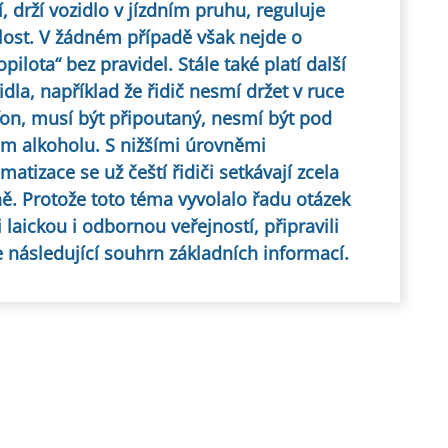
í, drží vozidlo v jízdním pruhu, reguluje
lost. V žádném případě však nejde o
opilota“ bez pravidel. Stále také platí další
idla, například že řidič nesmí držet v ruce
fon, musí být připoutaný, nesmí být pod
em alkoholu. S nižšími úrovněmi
matizace se už čeští řidiči setkávají zcela
ě. Protože toto téma vyvolalo řadu otázek
 laickou i odbornou veřejností, připravili
 následující souhrn základních informací.