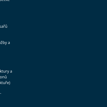
sařů
užby a
.
uktury a
konů
ktuře)
-