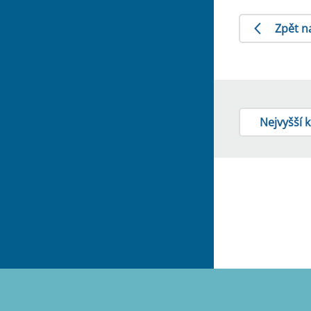
Zpět n
Nejvyšší 