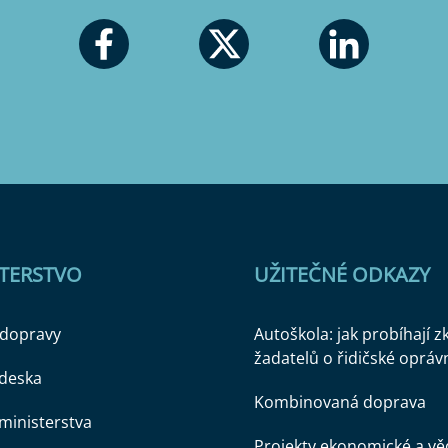
STERSTVO
UŽITEČNÉ ODKAZY
 dopravy
Autoškola: jak probíhají 
žadatelů o řidičské opráv
 deska
Kombinovaná doprava
ministerstva
Projekty ekonomické a v