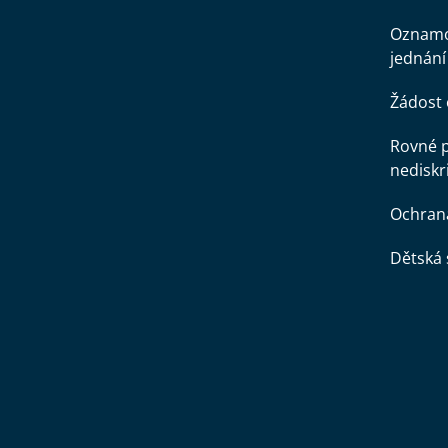
Oznamo
jednání
Žádost 
Rovné př
nediskr
Ochran
Dětská 