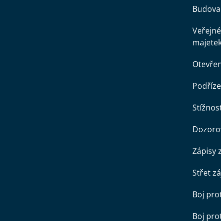
Budova 
Veřejné
majete
Otevře
Podříze
Stížnost
Dozorov
Zápisy 
Střet z
Boj pro
Boj pr