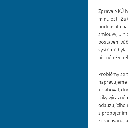
Zpráva NKÚ ho
minulosti. Za
podepsalo na 
smlouvy, u ni
postavení vůč
systémů byla 
nicméně v ně
Problémy se t
napravujeme a
kolaboval, dn
Díky výrazném
odsuzujícího 
s propojením
zpracována, a