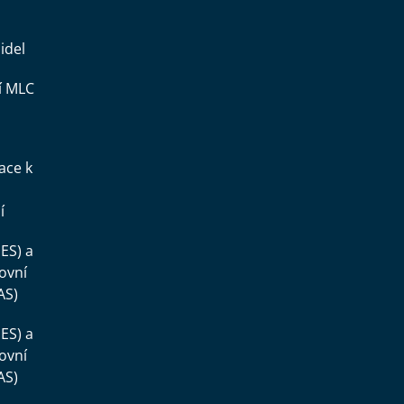
idel
í MLC
ace k
í
ES) a
ovní
AS)
ES) a
ovní
AS)