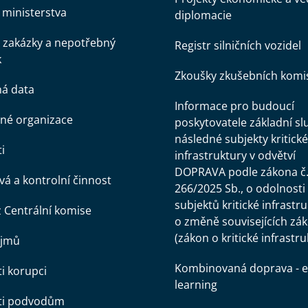
ministerstva
diplomacie
 zakázky a nepotřebný
Registr silničních vozidel
k
Zkoušky zkušebních komi
ná data
Informace pro budoucí
né organizace
poskytovatele základní sl
následné subjekty kritické
i
infrastruktury v odvětví
DOPRAVA podle zákona č
á a kontrolní činnost
266/2025 Sb., o odolnosti
subjektů kritické infrastr
z Centrální komise
o změně souvisejících zá
(zákon o kritické infrastru
ájmů
Kombinovaná doprava - e
ti korupci
learning
oti podvodům