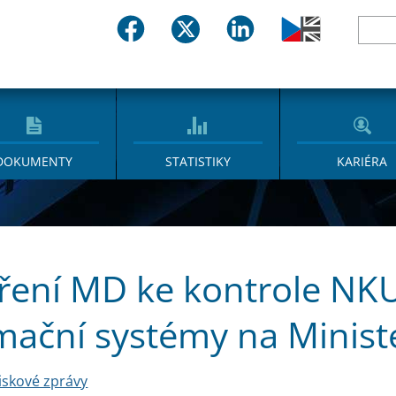
DOKUMENTY
STATISTIKY
KARIÉRA
ření MD ke kontrole NK
mační systémy na Minist
iskové zprávy