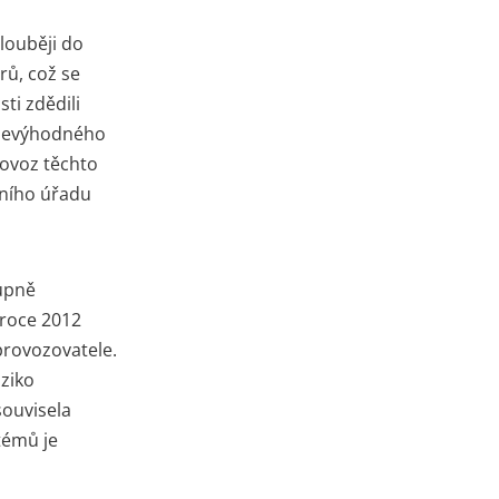
louběji do
rů, což se
ti zdědili
i nevýhodného
rovoz těchto
lního úřadu
tupně
 roce 2012
provozovatele.
ziko
souvisela
témů je