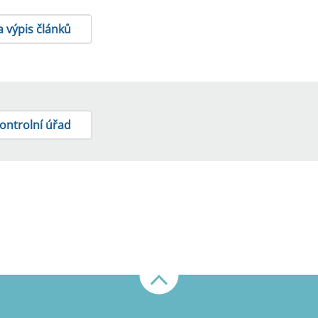
a výpis článků
kontrolní úřad
Nahoru