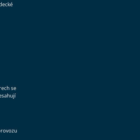
ědecké
,
rech se
esahují
provozu