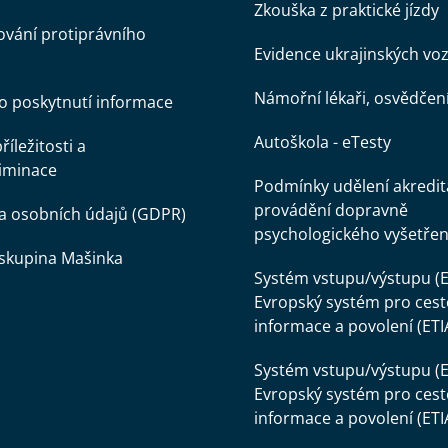
Zkouška z praktické jízdy
vání protiprávního
Evidence ukrajinských voz
Námořní lékaři, osvědčen
o poskytnutí informace
Autoškola - eTesty
íležitosti a
iminace
Podmínky udělení akredit
provádění dopravně
a osobních údajů (GDPR)
psychologického vyšetřen
skupina Mašinka
Systém vstupu/výstupu (E
Evropský systém pro cest
informace a povolení (ETI
Systém vstupu/výstupu (E
Evropský systém pro cest
informace a povolení (ETI