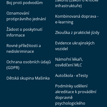
zákonů (zákon o kritické
Boj proti podvodům
infrastruktuře)
Oznamování
Kombinovaná doprava -
protiprávního jednání
e-learning
Žádost o poskytnutí
Zkouška z praktické jízdy
informace
Evidence ukrajinských
Rovné příležitosti a
vozidel
nediskriminace
Námořní lékaři,
Ochrana osobních údajů
osvědčení MLC
(GDPR)
Autoškola - eTesty
Dětská skupina Mašinka
Podmínky udělení
akreditace k provádění
dopravně
psychologického