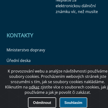
Neplaťte za
elektronickou dálniční
známku víc, než musíte
KONTAKTY
Ministerstvo dopravy
Úřední deska
K provozování webu a analýze návštěvnosti používáme
soubory cookies. Procházením webových stránek jste
Copyright © 2026 Ministerstvo dopravy ČR
srozuměni s tím, jak se soubory cookies nakládáme.
Kliknutím na
odkaz
zjistíte více o souborech cookies, jak 
používáme a jak je povolit či zakázat.
O přístupnosti
Odmítnout
Souhlasím