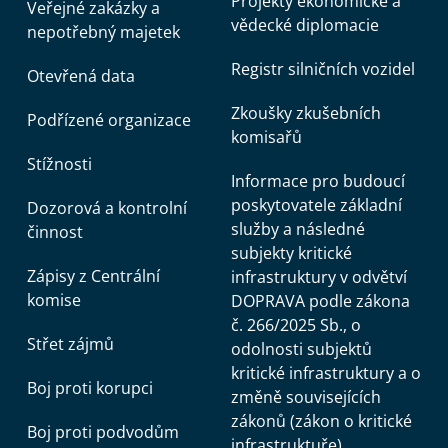
Projekty ekonomické a
Veřejné zakázky a
vědecké diplomacie
nepotřebný majetek
Registr silničních vozidel
Otevřená data
Zkoušky zkušebních
Podřízené organizace
komisařů
Stížnosti
Informace pro budoucí
poskytovatele základní
Dozorová a kontrolní
služby a následné
činnost
subjekty kritické
Zápisy z Centrální
infrastruktury v odvětví
komise
DOPRAVA podle zákona
č. 266/2025 Sb., o
Střet zájmů
odolnosti subjektů
kritické infrastruktury a o
Boj proti korupci
změně souvisejících
zákonů (zákon o kritické
Boj proti podvodům
infrastruktuře)