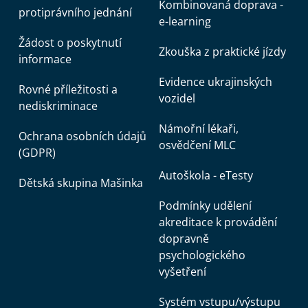
Kombinovaná doprava -
protiprávního jednání
e-learning
Žádost o poskytnutí
Zkouška z praktické jízdy
informace
Evidence ukrajinských
Rovné příležitosti a
vozidel
nediskriminace
Námořní lékaři,
Ochrana osobních údajů
osvědčení MLC
(GDPR)
Autoškola - eTesty
Dětská skupina Mašinka
Podmínky udělení
akreditace k provádění
dopravně
psychologického
vyšetření
Systém vstupu/výstupu