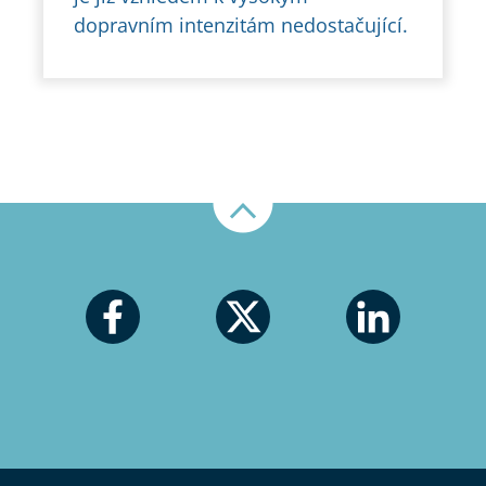
dopravním intenzitám nedostačující.
Nahoru