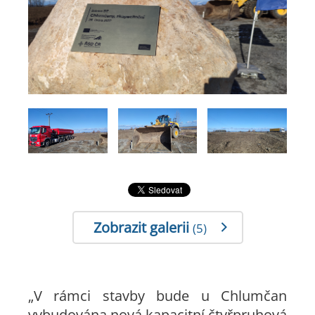
Zobrazit galerii
(5)
„V rámci stavby bude u Chlumčan
vybudována nová kapacitní čtyřpruhová