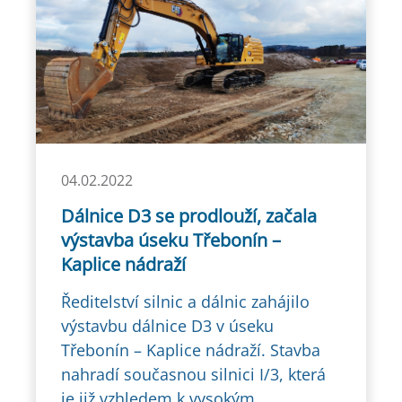
04.02.2022
Dálnice D3 se prodlouží, začala
výstavba úseku Třebonín –
Kaplice nádraží
Ředitelství silnic a dálnic zahájilo
výstavbu dálnice D3 v úseku
Třebonín – Kaplice nádraží. Stavba
nahradí současnou silnici I/3, která
je již vzhledem k vysokým