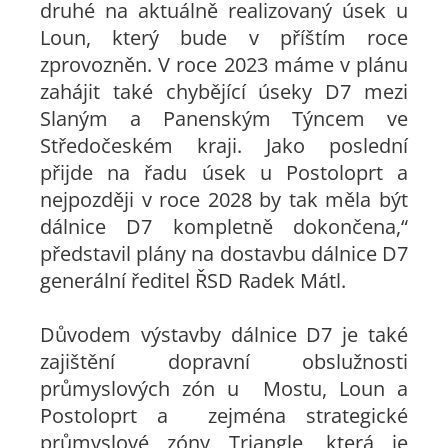
druhé na aktuálně realizovaný úsek u
Loun, který bude v příštím roce
zprovozněn. V roce 2023 máme v plánu
zahájit také chybějící úseky D7 mezi
Slaným a Panenským Týncem ve
Středočeském kraji. Jako poslední
přijde na řadu úsek u Postoloprt a
nejpozději v roce 2028 by tak měla být
dálnice D7 kompletně dokončena,“
představil plány na dostavbu dálnice D7
generální ředitel ŘSD Radek Mátl.
Důvodem výstavby dálnice D7 je také
zajištění dopravní obslužnosti
průmyslových zón u Mostu, Loun a
Postoloprt a zejména strategické
průmyslové zóny Triangle, která je