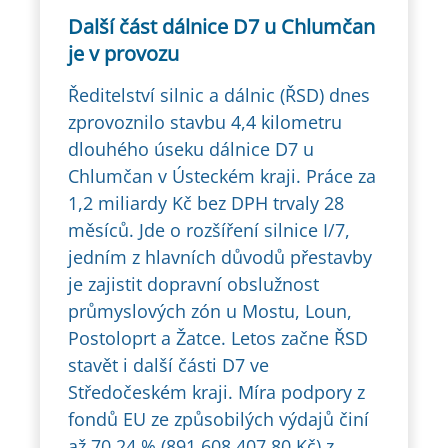
Další část dálnice D7 u Chlumčan
je v provozu
Ředitelství silnic a dálnic (ŘSD) dnes
zprovoznilo stavbu 4,4 kilometru
dlouhého úseku dálnice D7 u
Chlumčan v Ústeckém kraji. Práce za
1,2 miliardy Kč bez DPH trvaly 28
měsíců. Jde o rozšíření silnice I/7,
jedním z hlavních důvodů přestavby
je zajistit dopravní obslužnost
průmyslových zón u Mostu, Loun,
Postoloprt a Žatce. Letos začne ŘSD
stavět i další části D7 ve
Středočeském kraji. Míra podpory z
fondů EU ze způsobilých výdajů činí
až 70,24 % (891 608 407,80 Kč) z