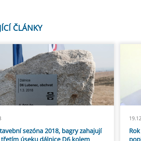
JÍCÍ ČLÁNKY
8
19.1
tavební sezóna 2018, bagry zahajují
Rok 
a třetím úseku dálnice D6 kolem
pop