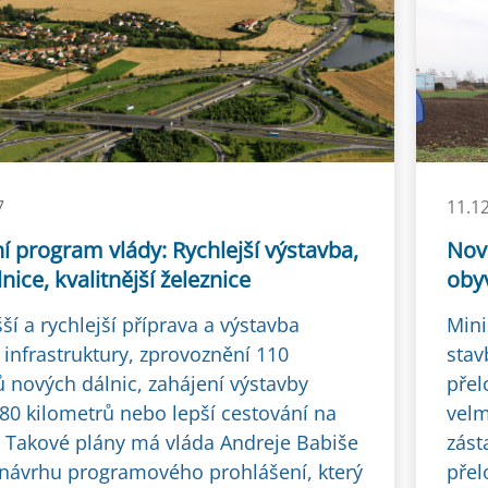
7
11.1
 program vlády: Rychlejší výstavba,
Nová
nice, kvalitnější železnice
oby
í a rychlejší příprava a výstavba
Mini
 infrastruktury, zprovoznění 110
stav
ů nových dálnic, zahájení výstavby
přel
180 kilometrů nebo lepší cestování na
velm
i. Takové plány má vláda Andreje Babiše
zást
návrhu programového prohlášení, který
přel