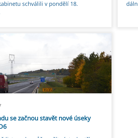
abinetu schválili v pondělí 18.
dáln
.
7
adu se začnou stavět nové úseky
 D6