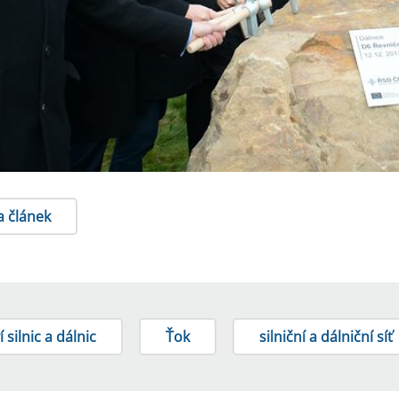
a článek
í silnic a dálnic
Ťok
silniční a dálniční síť