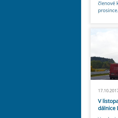
členové k
prosince
17.10.201
V listop
dálnice