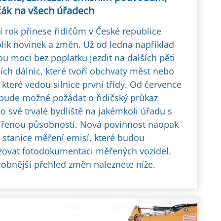
ičák na všech úřadech
tí rok přinese řidičům v České republice
lik novinek a změn. Už od ledna například
u moci bez poplatku jezdit na dalších pěti
ích dálnic, které tvoří obchvaty měst nebo
 které vedou silnice první třídy. Od července
bude možné požádat o řidičský průkaz
 své trvalé bydliště na jakémkoli úřadu s
ířenou působností. Nová povinnost naopak
 stanice měření emisí, které budou
zovat fotodokumentaci měřených vozidel.
obnější přehled změn naleznete níže.