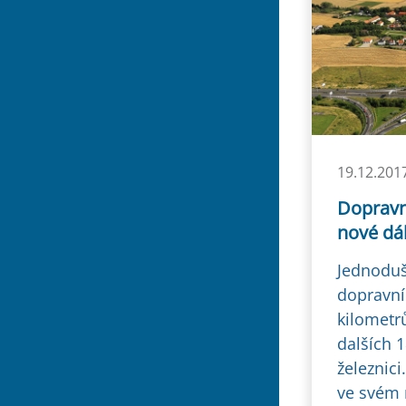
19.12.201
Dopravní
nové dál
Jednodušš
dopravní
kilometr
dalších 
železnic
ve svém 