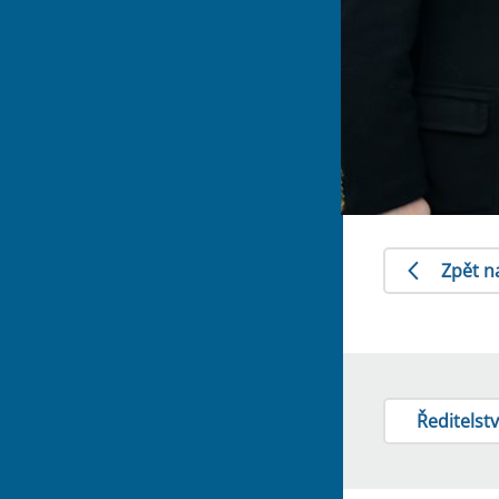
Zpět n
Ředitelstv