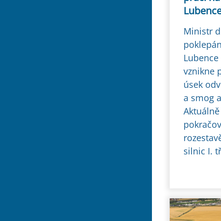
Lubenc
Ministr 
poklepán
Lubence 
vznikne p
úsek odve
a smog a
Aktuálně
pokračov
rozestav
silnic I. t