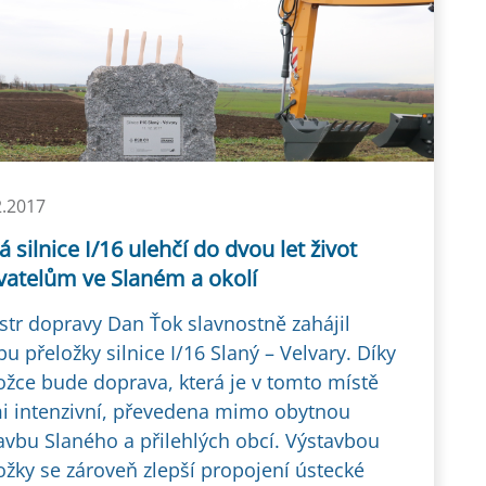
2.2017
 silnice I/16 ulehčí do dvou let život
vatelům ve Slaném a okolí
str dopravy Dan Ťok slavnostně zahájil
bu přeložky silnice I/16 Slaný – Velvary. Díky
ožce bude doprava, která je v tomto místě
i intenzivní, převedena mimo obytnou
avbu Slaného a přilehlých obcí. Výstavbou
ožky se zároveň zlepší propojení ústecké