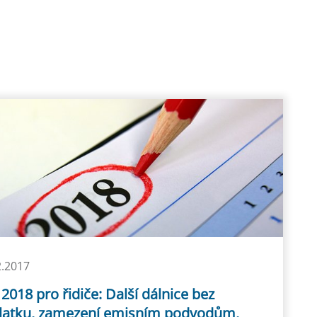
2.2017
2018 pro řidiče: Další dálnice bez
latku, zamezení emisním podvodům,