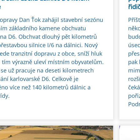
e
řid
dopravy Dan Ťok zahájil stavební sezónu
Příš
ím základního kamene obchvatu
něko
na D6. Obchvat dlouhý pět kilometrů
budo
řestavbou silnice I/6 na dálnici. Nový
úsec
de tranzitní dopravu z obce, sníží hluk
přes
 tím výrazně uleví místním obyvatelům.
pak 
 se už pracuje na deseti kilometrech
mimo
ání karlovarské D6. Celkově je
rozš
ěno více než 140 kilometrů dálnic a
čeká
řídy.
poři
Podr