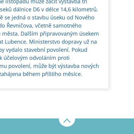
ě listopadu může začít výstavba tří
seků dálnice D6 v délce 14,6 kilometrů.
ě se jedná o stavbu úseku od Nového
 do Řevničova, včetně samotného
 města. Dalším připravovaným úsekem
at Lubence. Ministerstvo dopravy už na
vby vydalo stavební povolení. Pokud
k účelovým odvoláním proti
mu povolení, může být výstavba nových
 zahájena během příštího měsíce.
Nahoru