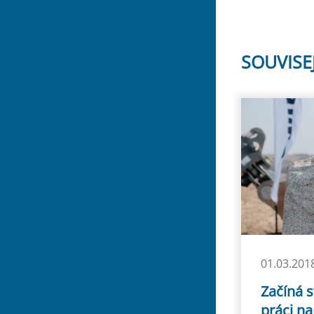
SOUVISE
01.03.201
Začíná s
práci n