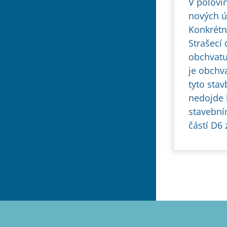
V polovin
nových ú
Konkrétn
Strašecí
obchvatu
je obchv
tyto sta
nedojde 
stavební
částí D6