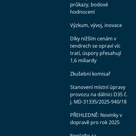
průkazy, bodové
hodnocení
Výzkum, vývoj, inovace
Díky nižším cenám v
tendrech se opraví víc
tratí, úspory přesahují
1,6 miliardy
Zkušební komisař
Stanovení místní úpravy
provozu na dálnici D35 č.
j. MD-31335/2025-940/18
PŘEHLEDNĚ: Novinky v
dopravě pro rok 2025
Neplaťte za