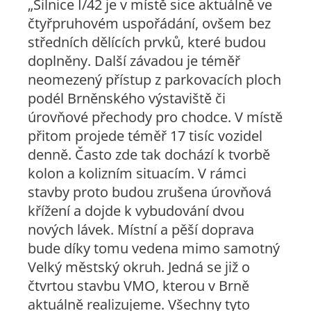
„Silnice I/42 je v místě sice aktuálně ve
čtyřpruhovém uspořádání, ovšem bez
středních dělících prvků, které budou
doplněny. Další závadou je téměř
neomezený přístup z parkovacích ploch
podél Brněnského výstaviště či
úrovňové přechody pro chodce. V místě
přitom projede téměř 17 tisíc vozidel
denně. Často zde tak dochází k tvorbě
kolon a kolizním situacím. V rámci
stavby proto budou zrušena úrovňová
křížení a dojde k vybudování dvou
nových lávek. Místní a pěší doprava
bude díky tomu vedena mimo samotný
Velký městský okruh. Jedná se již o
čtvrtou stavbu VMO, kterou v Brně
aktuálně realizujeme. Všechny tyto