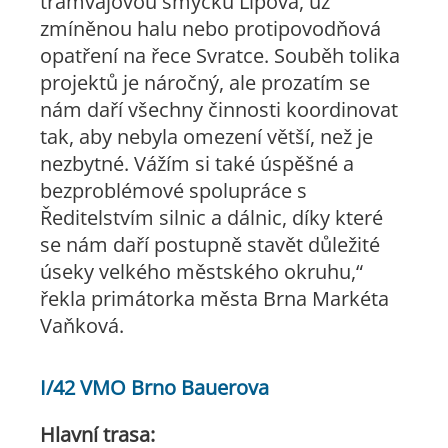
tramvajovou smyčku Lipová, už
zmíněnou halu nebo protipovodňová
opatření na řece Svratce. Souběh tolika
projektů je náročný, ale prozatím se
nám daří všechny činnosti koordinovat
tak, aby nebyla omezení větší, než je
nezbytné. Vážím si také úspěšné a
bezproblémové spolupráce s
Ředitelstvím silnic a dálnic, díky které
se nám daří postupně stavět důležité
úseky velkého městského okruhu,“
řekla primátorka města Brna Markéta
Vaňková.
I/42 VMO Brno Bauerova
Hlavní trasa: