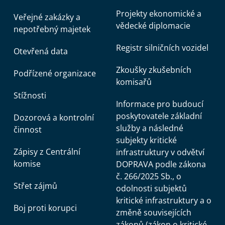
Projekty ekonomické a
Veřejné zakázky a
vědecké diplomacie
nepotřebný majetek
Registr silničních vozidel
Otevřená data
Zkoušky zkušebních
Podřízené organizace
komisařů
Stížnosti
Informace pro budoucí
poskytovatele základní
Dozorová a kontrolní
služby a následné
činnost
subjekty kritické
Zápisy z Centrální
infrastruktury v odvětví
komise
DOPRAVA podle zákona
č. 266/2025 Sb., o
Střet zájmů
odolnosti subjektů
kritické infrastruktury a o
Boj proti korupci
změně souvisejících
zákonů (zákon o kritické