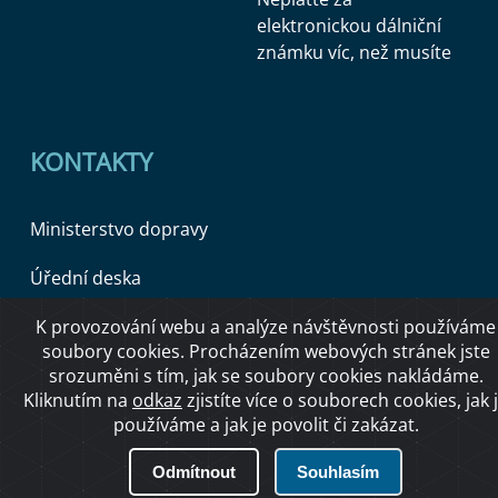
elektronickou dálniční
známku víc, než musíte
KONTAKTY
Ministerstvo dopravy
Úřední deska
K provozování webu a analýze návštěvnosti používáme
soubory cookies. Procházením webových stránek jste
Copyright © 2026 Ministerstvo dopravy ČR
srozuměni s tím, jak se soubory cookies nakládáme.
Kliknutím na
odkaz
zjistíte více o souborech cookies, jak 
používáme a jak je povolit či zakázat.
O přístupnosti
Odmítnout
Souhlasím