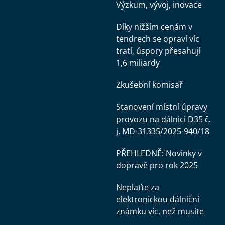
Výzkum, vývoj, inovace
Díky nižším cenám v
tendrech se opraví víc
tratí, úspory přesahují
1,6 miliardy
Zkušební komisař
Stanovení místní úpravy
provozu na dálnici D35 č.
j. MD-31335/2025-940/18
PŘEHLEDNĚ: Novinky v
dopravě pro rok 2025
Neplaťte za
elektronickou dálniční
známku víc, než musíte