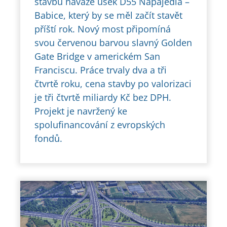
stavbu naváže úsek D55 Napajedla –
Babice, který by se měl začít stavět
příští rok. Nový most připomíná
svou červenou barvou slavný Golden
Gate Bridge v americkém San
Franciscu. Práce trvaly dva a tři
čtvrtě roku, cena stavby po valorizaci
je tři čtvrtě miliardy Kč bez DPH.
Projekt je navržený ke
spolufinancování z evropských
fondů.