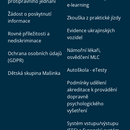
protiprávního jednání
e-learning
Žádost o poskytnutí
Zkouška z praktické jízdy
informace
Evidence ukrajinských
Rovné příležitosti a
vozidel
nediskriminace
Námořní lékaři,
Ochrana osobních údajů
osvědčení MLC
(GDPR)
Autoškola - eTesty
Dětská skupina Mašinka
Podmínky udělení
akreditace k provádění
dopravně
psychologického
vyšetření
Systém vstupu/výstupu