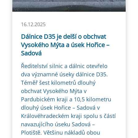
16.12.2025
Dálnice D35 je delší o obchvat
Vysokého Mýta a úsek Hořice –
Sadová
Ředitelství silnic a dálnic otevřelo
dva významné úseky dálnice D35.
Téměř šest kilometrů dlouhý
obchvat Vysokého Mýta v
Pardubickém kraji a 10,5 kilometru
dlouhý úsek Hořice – Sadová v
Královéhradeckém kraji spolu s částí
navazujícího úseku Sadová –
Plotiště. Většinu nákladů obou