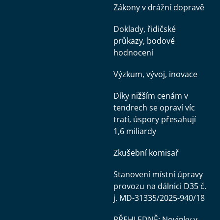
Zákony v drážní dopravě
Doklady, řidičské
průkazy, bodové
hodnocení
Výzkum, vývoj, inovace
Díky nižším cenám v
tendrech se opraví víc
tratí, úspory přesahují
1,6 miliardy
Zkušební komisař
Stanovení místní úpravy
provozu na dálnici D35 č.
j. MD-31335/2025-940/18
PŘEHLEDNĚ: Novinky v