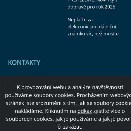
dopravě pro rok 2025
Neplaťte za
elektronickou dálniční
známku víc, než musíte
KONTAKTY
Ministerstvo dopravy
K provozování webu a analýze návštěvnosti
Úřední deska
používáme soubory cookies. Procházením webový
stránek jste srozuměni s tím, jak se soubory cooki
nakládáme. Kliknutím na
odkaz
zjistíte více o
Copyright © 2026 Ministerstvo dopravy ČR
souborech cookies, jak je používáme a jak je povol
či zakázat.