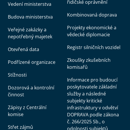
řidičské oprávnění
Vedení ministerstva
Kombinovaná doprava
Budova ministerstva
Projekty ekonomické a
Veřejné zakázky a
vědecké diplomacie
nepotřebný majetek
Registr silničních vozidel
Otevřená data
Zkoušky zkušebních
Podřízené organizace
komisařů
Stížnosti
Informace pro budoucí
poskytovatele základní
Dozorová a kontrolní
služby a následné
činnost
subjekty kritické
Zápisy z Centrální
infrastruktury v odvětví
komise
DOPRAVA podle zákona
č. 266/2025 Sb., o
Střet zájmů
odolnosti subjektů