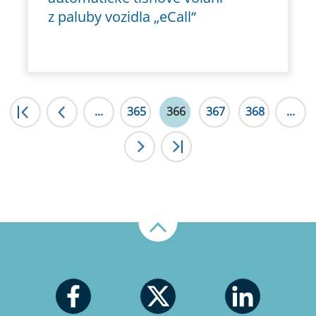
z paluby vozidla „eCall“
|<
...
<
365
366
367
368
...
>
>|
Nahoru