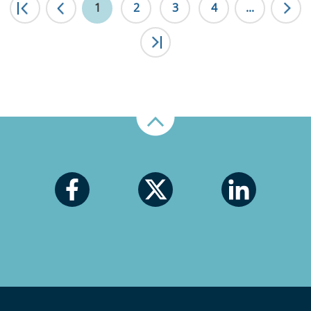
|<
1
<
2
3
4
...
>|
Nahoru