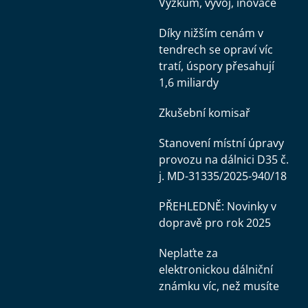
Výzkum, vývoj, inovace
Díky nižším cenám v
tendrech se opraví víc
tratí, úspory přesahují
1,6 miliardy
Zkušební komisař
Stanovení místní úpravy
provozu na dálnici D35 č.
j. MD-31335/2025-940/18
PŘEHLEDNĚ: Novinky v
dopravě pro rok 2025
Neplaťte za
elektronickou dálniční
známku víc, než musíte