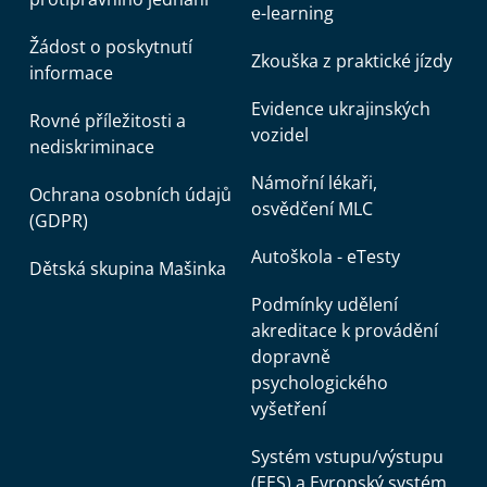
e-learning
Žádost o poskytnutí
Zkouška z praktické jízdy
informace
Evidence ukrajinských
Rovné příležitosti a
vozidel
nediskriminace
Námořní lékaři,
Ochrana osobních údajů
osvědčení MLC
(GDPR)
Autoškola - eTesty
Dětská skupina Mašinka
Podmínky udělení
akreditace k provádění
dopravně
psychologického
vyšetření
Systém vstupu/výstupu
(EES) a Evropský systém