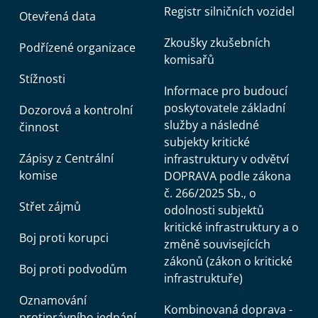
Registr silničních vozidel
Otevřená data
Zkoušky zkušebních
Podřízené organizace
komisařů
Stížnosti
Informace pro budoucí
poskytovatele základní
Dozorová a kontrolní
služby a následné
činnost
subjekty kritické
Zápisy z Centrální
infrastruktury v odvětví
komise
DOPRAVA podle zákona
č. 266/2025 Sb., o
Střet zájmů
odolnosti subjektů
kritické infrastruktury a o
Boj proti korupci
změně souvisejících
zákonů (zákon o kritické
Boj proti podvodům
infrastruktuře)
Oznamování
Kombinovaná doprava -
protiprávního jednání