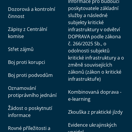
Informace pro budoucí
poskytovatele základní
Dozorová a kontrolní
služby a následné
činnost
subjekty kritické
Zápisy z Centrální
infrastruktury v odvětví
komise
DOPRAVA podle zákona
č. 266/2025 Sb., o
Střet zájmů
odolnosti subjektů
kritické infrastruktury a o
Boj proti korupci
změně souvisejících
zákonů (zákon o kritické
Boj proti podvodům
infrastruktuře)
Oznamování
Kombinovaná doprava -
protiprávního jednání
e-learning
Žádost o poskytnutí
Zkouška z praktické jízdy
informace
Evidence ukrajinských
Rovné příležitosti a