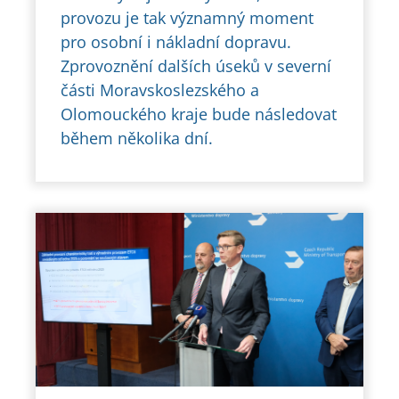
provozu je tak významný moment
pro osobní i nákladní dopravu.
Zprovoznění dalších úseků v severní
části Moravskoslezského a
Olomouckého kraje bude následovat
během několika dní.