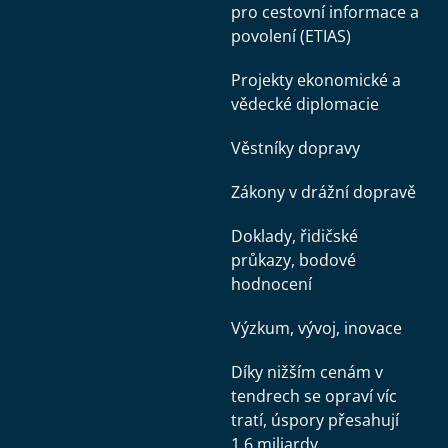
pro cestovní informace a
povolení (ETIAS)
Projekty ekonomické a
vědecké diplomacie
Věstníky dopravy
Zákony v drážní dopravě
Doklady, řidičské
průkazy, bodové
hodnocení
Výzkum, vývoj, inovace
Díky nižším cenám v
tendrech se opraví víc
tratí, úspory přesahují
1,6 miliardy