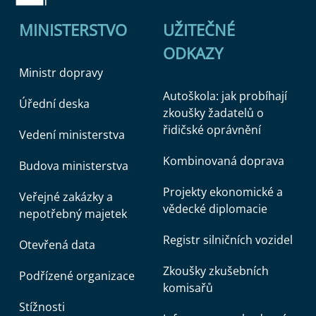
MINISTERSTVO
UŽITEČNÉ
ODKAZY
Ministr dopravy
Autoškola: jak probíhají
Úřední deska
zkoušky žadatelů o
řidičské oprávnění
Vedení ministerstva
Kombinovaná doprava
Budova ministerstva
Projekty ekonomické a
Veřejné zakázky a
vědecké diplomacie
nepotřebný majetek
Registr silničních vozidel
Otevřená data
Zkoušky zkušebních
Podřízené organizace
komisařů
Stížnosti