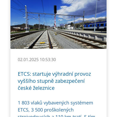
02.01.2025 10:53:30
ETCS: startuje výhradní provoz
vyššího stupně zabezpečení
české železnice
1 803 vlaků vybavených systémem
ETCS, 3 500 proškolených
strojvedoucích a 110 km tratí. S tím