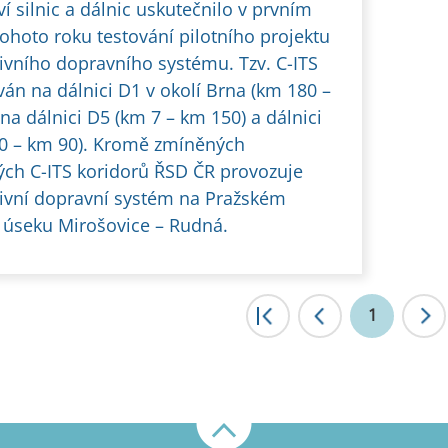
ví silnic a dálnic uskutečnilo v prvním
tohoto roku testování pilotního projektu
ivního dopravního systému. Tzv. C-ITS
ván na dálnici D1 v okolí Brna (km 180 –
na dálnici D5 (km 7 – km 150) a dálnici
0 – km 90). Kromě zmíněných
ých C-ITS koridorů ŘSD ČR provozuje
ivní dopravní systém na Pražském
 úseku Mirošovice – Rudná.
|<
1
<
Nahoru