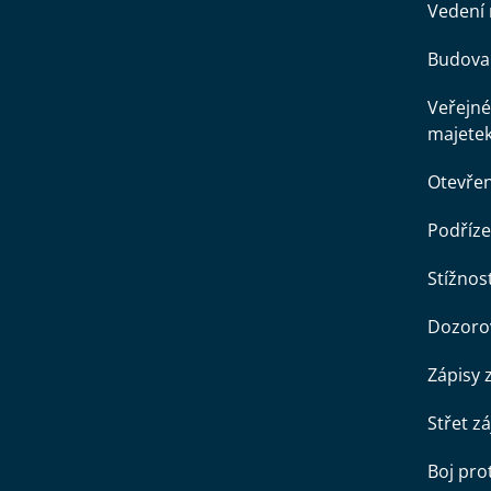
Vedení 
Budova 
Veřejné
majete
Otevře
Podříze
Stížnost
Dozorov
Zápisy 
Střet z
Boj pro