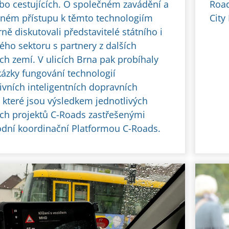
ebo cestujících. O společném zavádění a
Road
ném přístupu k těmto technologiím
City
ně diskutovali představitelé státního i
ho sektoru s partnery z dalších
ch zemí. V ulicích Brna pak probíhaly
kázky fungování technologií
ivních inteligentních dopravních
 které jsou výsledkem jednotlivých
ch projektů C-Roads zastřešenými
dní koordinační Platformou C-Roads.