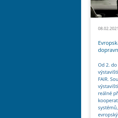
08.02.202
Evropsk
dopravn
Od 2. do
výstaviš
FAIR. So
výstaviš
reálné p
kooperat
systémů,
evropský