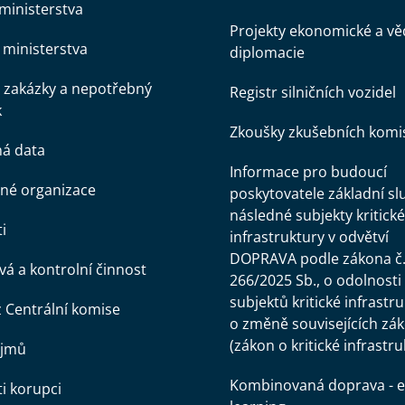
ministerstva
Projekty ekonomické a v
ministerstva
diplomacie
 zakázky a nepotřebný
Registr silničních vozidel
k
Zkoušky zkušebních komi
ná data
Informace pro budoucí
né organizace
poskytovatele základní sl
následné subjekty kritické
i
infrastruktury v odvětví
DOPRAVA podle zákona č
á a kontrolní činnost
266/2025 Sb., o odolnosti
subjektů kritické infrastr
z Centrální komise
o změně souvisejících zá
(zákon o kritické infrastru
ájmů
Kombinovaná doprava - e
ti korupci