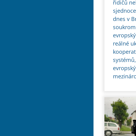
řidičů n
sjednoce
dnes v Br
soukromé
evropský
reálné u
kooperat
systémů,
evropský
mezináro