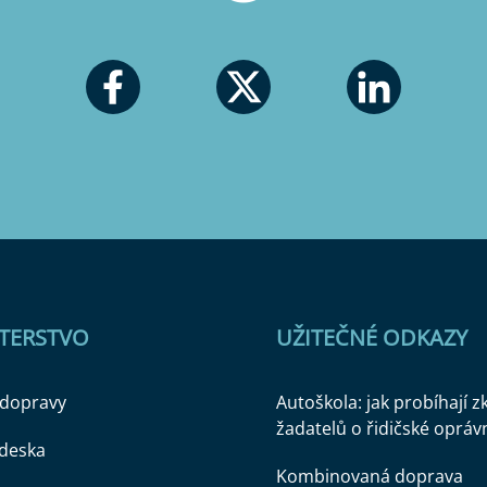
STERSTVO
UŽITEČNÉ ODKAZY
 dopravy
Autoškola: jak probíhají 
žadatelů o řidičské opráv
 deska
Kombinovaná doprava