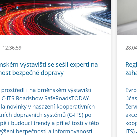
1 12:36:59
28.0
ském výstavišti se sešli experti na
Reg
ost bezpečné dopravy
zah
 prostředí i na brněnském výstavišti
Evro
a C-ITS Roadshow SafeRoadsTODAY.
účas
ila novinky v nasazení kooperativních
červ
ntních dopravních systémů (C-ITS) po
akce
pě i budoucí trendy a příležitosti v této
koop
zvýšení bezpečnosti a informovanosti
ITS)