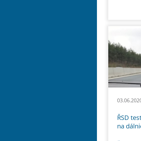
03.06.202
ŘSD tes
na dálni