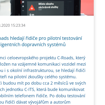
8.2020 15:23:34
ads hledají řidiče pro pilotní testování
eligentních dopravních systémů
mci celoevropského projektu C-Roads, který
aložen na vzájemné komunikaci vozidel mezi
u i s okolní infrastrukturou, se hledají řidiči
steři na pilotní zkoušky celého systému.
či budou mít po dobu cca 2 měsíců ve svých
ch jednotku C-ITS, která bude komunikovat
bilním telefonem řidiče. Po dobu testování
u řidiči dávat vývojářům a autorům