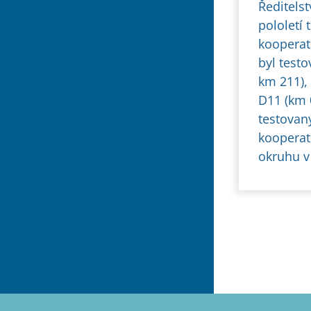
Ředitelst
pololetí 
kooperat
byl testo
km 211), 
D11 (km 
testovan
kooperat
okruhu v