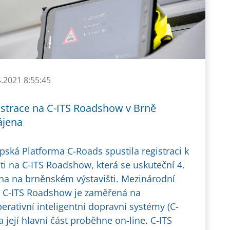
4.2021 8:55:45
istrace na C-ITS Roadshow v Brně
ájena
pská Platforma C-Roads spustila registraci k
ti na C-ITS Roadshow, která se uskuteční 4.
na na brněnském výstavišti. Mezinárodní
 C-ITS Roadshow je zaměřená na
erativní inteligentní dopravní systémy (C-
 a její hlavní část proběhne on-line. C-ITS