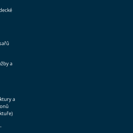
ědecké
sařů
užby a
.
uktury a
konů
ktuře)
-