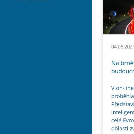
04.06.202
Na brněn
budoucn
V on-line
proběhl
Představ
intelige
celé Evro
oblasti 