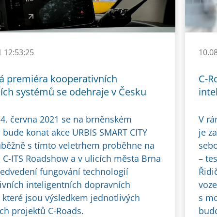
1 12:53:25
10.0
á premiéra kooperativních
C-Ro
ích systémů se odehraje v Česku
int
 4. června 2021 se na brněnském
V rá
ti bude konat akce URBIS SMART CITY
je z
uběžně s tímto veletrhem proběhne na
sebo
ti C-ITS Roadshow a v ulicích města Brna
– te
ředvedení fungování technologií
Řidi
ivních inteligentních dopravních
voze
 které jsou výsledkem jednotlivých
s mo
ch projektů C-Roads.
budo