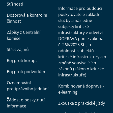
Stížnosti
Informace pro budoucí
poskytovatele základní
Dozorová a kontrolní
služby a následné
činnost
subjekty kritické
Zápisy z Centrální
infrastruktury v odvětví
komise
DOPRAVA podle zákona
č. 266/2025 Sb., o
Střet zájmů
odolnosti subjektů
kritické infrastruktury a o
Boj proti korupci
změně souvisejících
zákonů (zákon o kritické
Boj proti podvodům
infrastruktuře)
Oznamování
Kombinovaná doprava -
protiprávního jednání
e-learning
Žádost o poskytnutí
Zkouška z praktické jízdy
informace