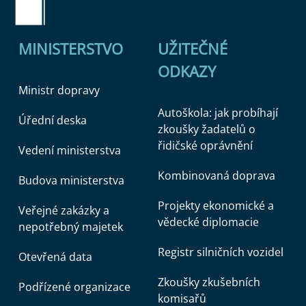
MINISTERSTVO
UŽITEČNÉ
ODKAZY
Ministr dopravy
Autoškola: jak probíhají
Úřední deska
zkoušky žadatelů o
řidičské oprávnění
Vedení ministerstva
Kombinovaná doprava
Budova ministerstva
Projekty ekonomické a
Veřejné zakázky a
vědecké diplomacie
nepotřebný majetek
Registr silničních vozidel
Otevřená data
Zkoušky zkušebních
Podřízené organizace
komisařů