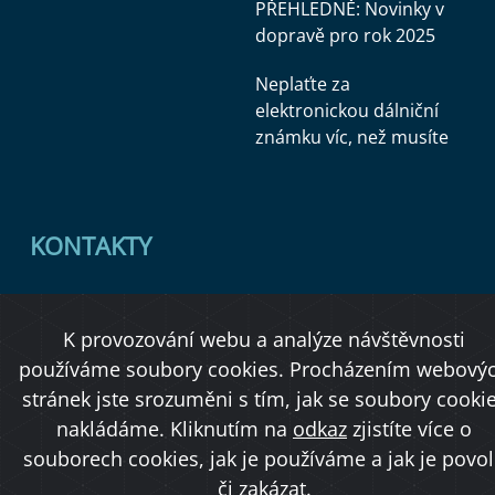
PŘEHLEDNĚ: Novinky v
dopravě pro rok 2025
Neplaťte za
elektronickou dálniční
známku víc, než musíte
KONTAKTY
Ministerstvo dopravy
K provozování webu a analýze návštěvnosti
Úřední deska
používáme soubory cookies. Procházením webový
stránek jste srozuměni s tím, jak se soubory cooki
nakládáme. Kliknutím na
odkaz
zjistíte více o
Copyright © 2026 Ministerstvo dopravy ČR
souborech cookies, jak je používáme a jak je povol
či zakázat.