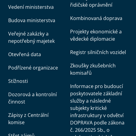
řidičské oprávnění
Vedení ministerstva
Kombinovaná doprava
Budova ministerstva
Projekty ekonomické a
Veřejné zakázky a
vědecké diplomacie
nepotřebný majetek
Registr silničních vozidel
Otevřená data
Zkoušky zkušebních
Podřízené organizace
komisařů
Stížnosti
Informace pro budoucí
poskytovatele základní
Dozorová a kontrolní
služby a následné
činnost
subjekty kritické
Zápisy z Centrální
infrastruktury v odvětví
komise
DOPRAVA podle zákona
č. 266/2025 Sb., o
Střet zájmů