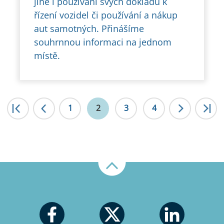
jiné i používání svých dokladů k
řízení vozidel či používání a nákup
aut samotných. Přinášíme
souhrnnou informaci na jednom
místě.
|<
1
<
2
3
4
>
Nahoru