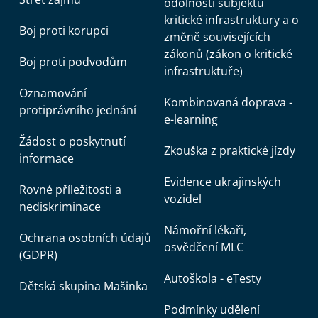
odolnosti subjektů
kritické infrastruktury a o
Boj proti korupci
změně souvisejících
zákonů (zákon o kritické
Boj proti podvodům
infrastruktuře)
Oznamování
Kombinovaná doprava -
protiprávního jednání
e-learning
Žádost o poskytnutí
Zkouška z praktické jízdy
informace
Evidence ukrajinských
Rovné příležitosti a
vozidel
nediskriminace
Námořní lékaři,
Ochrana osobních údajů
osvědčení MLC
(GDPR)
Autoškola - eTesty
Dětská skupina Mašinka
Podmínky udělení