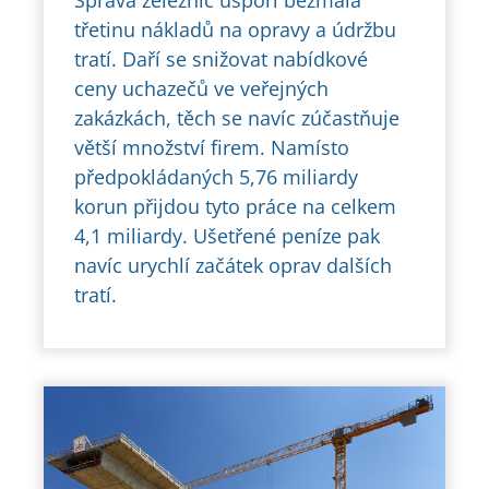
Správa železnic uspoří bezmála
třetinu nákladů na opravy a údržbu
tratí. Daří se snižovat nabídkové
ceny uchazečů ve veřejných
zakázkách, těch se navíc zúčastňuje
větší množství firem. Namísto
předpokládaných 5,76 miliardy
korun přijdou tyto práce na celkem
4,1 miliardy. Ušetřené peníze pak
navíc urychlí začátek oprav dalších
tratí.