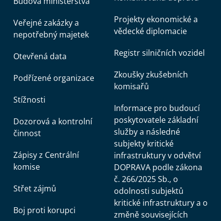
Budova ministerstva
Projekty ekonomické a
Veřejné zakázky a
vědecké diplomacie
nepotřebný majetek
Registr silničních vozidel
Otevřená data
Zkoušky zkušebních
Podřízené organizace
komisařů
Stížnosti
Informace pro budoucí
poskytovatele základní
Dozorová a kontrolní
služby a následné
činnost
subjekty kritické
Zápisy z Centrální
infrastruktury v odvětví
komise
DOPRAVA podle zákona
č. 266/2025 Sb., o
Střet zájmů
odolnosti subjektů
kritické infrastruktury a o
Boj proti korupci
změně souvisejících