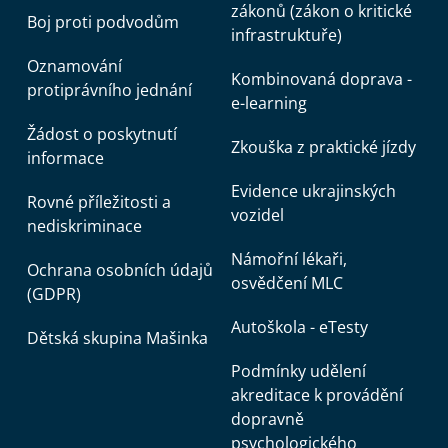
zákonů (zákon o kritické
Boj proti podvodům
infrastruktuře)
Oznamování
Kombinovaná doprava -
protiprávního jednání
e-learning
Žádost o poskytnutí
Zkouška z praktické jízdy
informace
Evidence ukrajinských
Rovné příležitosti a
vozidel
nediskriminace
Námořní lékaři,
Ochrana osobních údajů
osvědčení MLC
(GDPR)
Autoškola - eTesty
Dětská skupina Mašinka
Podmínky udělení
akreditace k provádění
dopravně
psychologického