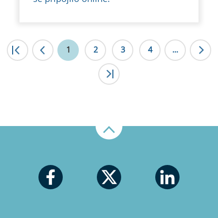
|<
1
<
2
3
4
...
>|
Nahoru