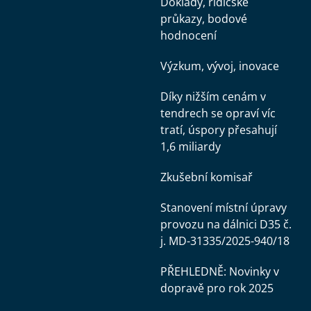
Doklady, řidičské
průkazy, bodové
hodnocení
Výzkum, vývoj, inovace
Díky nižším cenám v
tendrech se opraví víc
tratí, úspory přesahují
1,6 miliardy
Zkušební komisař
Stanovení místní úpravy
provozu na dálnici D35 č.
j. MD-31335/2025-940/18
PŘEHLEDNĚ: Novinky v
dopravě pro rok 2025