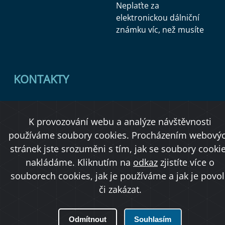
Neplaťte za
elektronickou dálniční
známku víc, než musíte
KONTAKTY
Ministerstvo dopravy
K provozování webu a analýze návštěvnosti
Úřední deska
používáme soubory cookies. Procházením webový
stránek jste srozuměni s tím, jak se soubory cooki
nakládáme. Kliknutím na
odkaz
zjistíte více o
Copyright © 2026 Ministerstvo dopravy ČR
souborech cookies, jak je používáme a jak je povol
či zakázat.
O přístupnosti
Odmítnout
Souhlasím