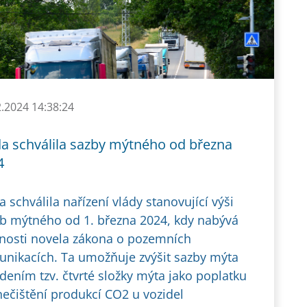
2.2024 14:38:24
da schválila sazby mýtného od března
4
a schválila nařízení vlády stanovující výši
b mýtného od 1. března 2024, kdy nabývá
nosti novela zákona o pozemních
nikacích. Ta umožňuje zvýšit sazby mýta
dením tzv. čtvrté složky mýta jako poplatku
nečištění produkcí CO2 u vozidel