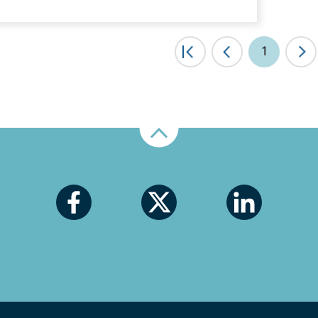
|<
1
<
Nahoru