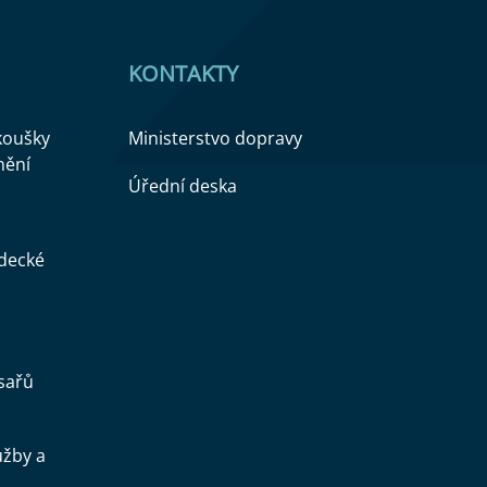
KONTAKTY
zkoušky
Ministerstvo dopravy
nění
Úřední deska
ědecké
sařů
užby a