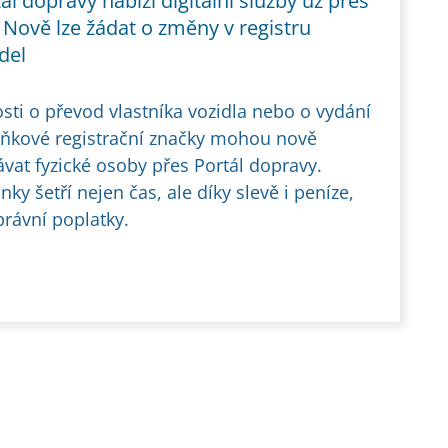
ál dopravy nabízí digitální služby už přes
 Nově lze žádat o změny v registru
del
sti o převod vlastníka vozidla nebo o vydání
ňkové registrační značky mohou nově
vat fyzické osoby přes Portál dopravy.
nky šetří nejen čas, ale díky slevě i peníze,
právní poplatky.