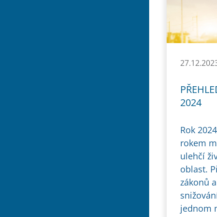
27.12.202
PŘEHLED
2024
Rok 2024
rokem m
ulehčí ž
oblast. 
zákonů a 
snižován
jednom m