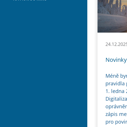
24.12.202
Novinky 
Méně byro
pravidla
1. ledna 
Digitaliz
oprávněn
zápis me
pro povi