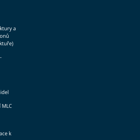
.
uktury a
konů
ktuře)
-
idel
í MLC
ace k