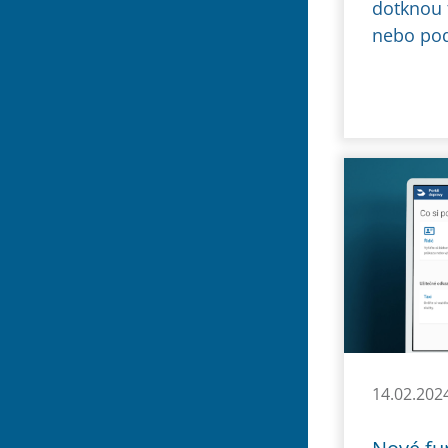
dotknou 
nebo pod
14.02.202