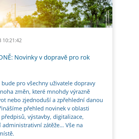
3 10:21:42
NĚ: Novinky v dopravě pro rok
 bude pro všechny uživatele dopravy
noha změn, které mnohdy výrazně
ivot nebo zjednoduší a zpřehlední danou
Přinášíme přehled novinek v oblasti
předpisů, výstavby, digitalizace,
í administrativní zátěže… Vše na
ístě.