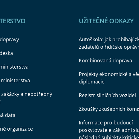
STERSTVO
UŽITEČNÉ ODKAZY
 dopravy
Autoškola: jak probíhají 
žadatelů o řidičské opráv
 deska
Kombinovaná doprava
ministerstva
Projekty ekonomické a v
ministerstva
diplomacie
 zakázky a nepotřebný
Registr silničních vozidel
k
Zkoušky zkušebních komi
ná data
Informace pro budoucí
né organizace
poskytovatele základní sl
následné subjekty kritické