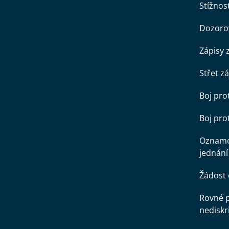
Stížnost
Dozorov
Zápisy 
Střet z
Boj pro
Boj pr
Oznamo
jednání
Žádost 
Rovné př
nediskr