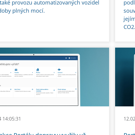
také provozu automatizovaných vozidel
podl
oby plných mocí.
souv
její
CO2
4 14:05:31
12.0