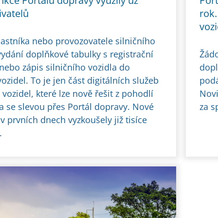
kce Portálu dopravy využily už
Port
ivatelů
rok.
vozi
astníka nebo provozovatele silničního
vydání doplňkové tabulky s registrační
Žádo
nebo zápis silničního vozidla do
dopl
vozidel. To je jen část digitálních služeb
podá
vozidel, které lze nově řešit z pohodlí
Novi
 se slevou přes Portál dopravy. Nové
za s
 v prvních dnech vyzkoušely již tisíce
.