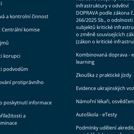
i
infrastruktury v odvětví
DOPRAVA podle zákona č
á a kontrolní činnost
266/2025 Sb., o odolnosti
subjektů kritické infrastr
z Centrální komise
o změně souvisejících zá
(zákon o kritické infrastru
ájmů
Kombinovaná doprava - e
ti korupci
learning
oti podvodům
Zkouška z praktické jízdy
vání protiprávního
Evidence ukrajinských voz
Námořní lékaři, osvědčen
o poskytnutí informace
Autoškola - eTesty
íležitosti a
iminace
Podmínky udělení akredit