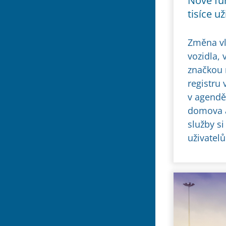
Nové fun
tisíce už
Změna vl
vozidla, 
značkou 
registru 
v agendě 
domova a
služby si
uživatelů