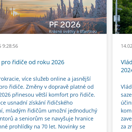
5 9:28:56
14.0
pro řidiče od roku 2026
Vlá
202
kracie, více služeb online a jasnější
 pro řidiče. Změny v dopravě platné od
Vlád
2026 přinesou větší komfort pro řidiče.
saze
ace usnadní získání řidičského
účin
í, mladým řidičům umožní jednoduchý
komu
ntorů a seniorům se navyšuje hranice
zave
nné prohlídky na 70 let. Novinky se
za z