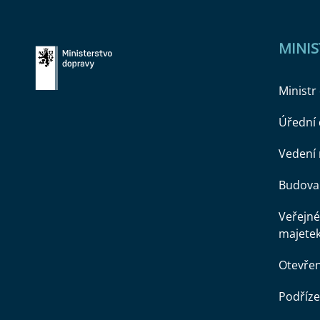
MINI
Ministr
Úřední
Vedení 
Budova 
Veřejné
majete
Otevře
Podříze