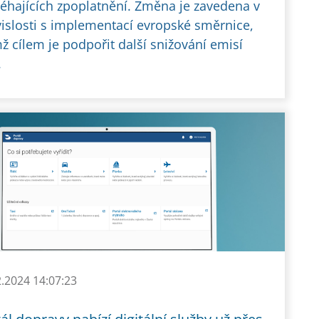
éhajících zpoplatnění. Změna je zavedena v
islosti s implementací evropské směrnice,
mž cílem je podpořit další snižování emisí
.
2.2024 14:07:23