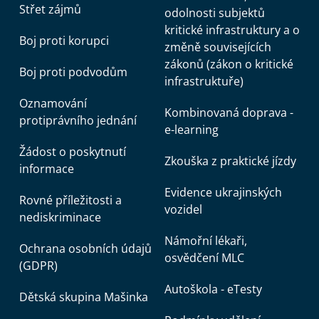
Střet zájmů
odolnosti subjektů
kritické infrastruktury a o
Boj proti korupci
změně souvisejících
zákonů (zákon o kritické
Boj proti podvodům
infrastruktuře)
Oznamování
Kombinovaná doprava -
protiprávního jednání
e-learning
Žádost o poskytnutí
Zkouška z praktické jízdy
informace
Evidence ukrajinských
Rovné příležitosti a
vozidel
nediskriminace
Námořní lékaři,
Ochrana osobních údajů
osvědčení MLC
(GDPR)
Autoškola - eTesty
Dětská skupina Mašinka