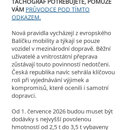
TACHOGRAF POTŘEBUJETE, POMŮŽE
VÁM
PRŮVODCE POD TÍMTO
ODKAZEM.
Nová pravidla vycházejí z evropského
Balíčku mobility a týkají se pouze
vozidel v mezinárodní dopravě. Běžní
uživatelé a vnitrostátní přeprava
zůstávají touto povinností nedotčeni.
Česká republika navíc sehrála klíčovou
roli při vyjednávání výjimek a
kompromisů, které ocenili i samotní
dopravci.
Od 1. července 2026 budou muset být
dodávky s nejvyšší povolenou
hmotností od 2,5 t do 3,5 t vybaveny