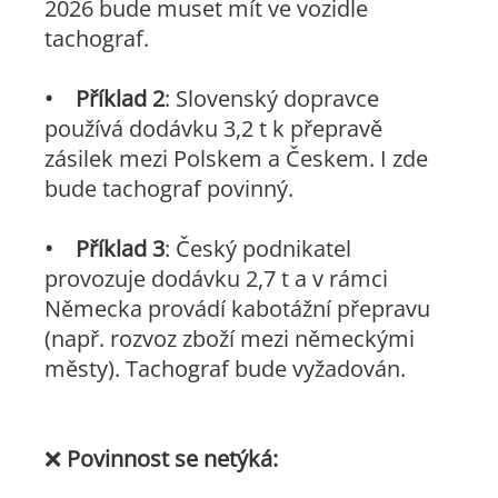
2026 bude muset mít ve vozidle
tachograf.
•
Příklad 2
: Slovenský dopravce
používá dodávku 3,2 t k přepravě
zásilek mezi Polskem a Českem. I zde
bude tachograf povinný.
•
Příklad 3
: Český podnikatel
provozuje dodávku 2,7 t a v rámci
Německa provádí kabotážní přepravu
(např. rozvoz zboží mezi německými
městy). Tachograf bude vyžadován.
❌
Povinnost se netýká: