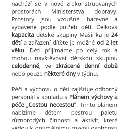
nachází se v nově zrekonstruovaných
prostorách Ministerstva dopravy.
Prostory jsou vzdušné, barevné a
vybavené podle potřeb dětí. Celková
kapacita
dětské skupiny Mašinka je
24
dětí
a zařazení dítěte je možné
od 2 let
věku
. Děti přijímáme po celý rok a
mohou navštěvovat dětskou skupinu
celodenně
, ve
zkrácené denní době
nebo pouze
některé dny
v týdnu.
Péči a výchovu o děti zajišťuje odborný
personál v souladu s
Plánem výchovy a
péče „Cestou necestou"
. Tímto plánem
nabízíme dětem pestrou paletu
různorodých činností a aktivit, které
vedou k optimálnímu rozvoji osobnosti