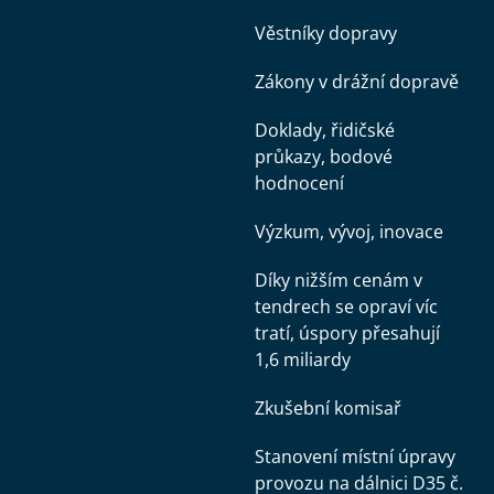
Věstníky dopravy
Zákony v drážní dopravě
Doklady, řidičské
průkazy, bodové
hodnocení
Výzkum, vývoj, inovace
Díky nižším cenám v
tendrech se opraví víc
tratí, úspory přesahují
1,6 miliardy
Zkušební komisař
Stanovení místní úpravy
provozu na dálnici D35 č.