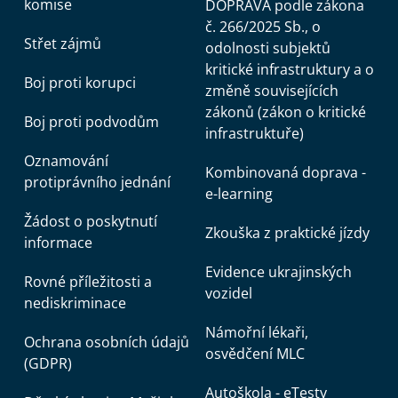
komise
DOPRAVA podle zákona
č. 266/2025 Sb., o
Střet zájmů
odolnosti subjektů
kritické infrastruktury a o
Boj proti korupci
změně souvisejících
zákonů (zákon o kritické
Boj proti podvodům
infrastruktuře)
Oznamování
Kombinovaná doprava -
protiprávního jednání
e-learning
Žádost o poskytnutí
Zkouška z praktické jízdy
informace
Evidence ukrajinských
Rovné příležitosti a
vozidel
nediskriminace
Námořní lékaři,
Ochrana osobních údajů
osvědčení MLC
(GDPR)
Autoškola - eTesty