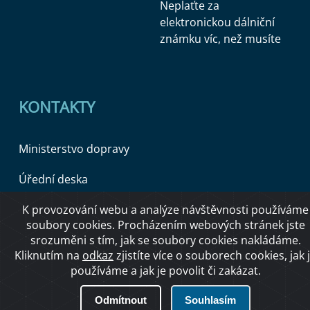
Neplaťte za
elektronickou dálniční
známku víc, než musíte
KONTAKTY
Ministerstvo dopravy
Úřední deska
K provozování webu a analýze návštěvnosti používáme
soubory cookies. Procházením webových stránek jste
Copyright © 2026 Ministerstvo dopravy ČR
srozuměni s tím, jak se soubory cookies nakládáme.
Kliknutím na
odkaz
zjistíte více o souborech cookies, jak 
používáme a jak je povolit či zakázat.
O přístupnosti
Odmítnout
Souhlasím