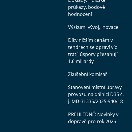
Doklady, řidičské
průkazy, bodové
hodnocení
Výzkum, vývoj, inovace
Díky nižším cenám v
tendrech se opraví víc
tratí, úspory přesahují
1,6 miliardy
Zkušební komisař
Stanovení místní úpravy
provozu na dálnici D35 č.
j. MD-31335/2025-940/18
PŘEHLEDNĚ: Novinky v
dopravě pro rok 2025