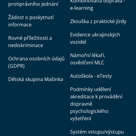
Kombinovaná doprava -
protiprávního jednání
e-learning
Žádost o poskytnutí
Zkouška z praktické jízdy
informace
Evidence ukrajinských
Rovné příležitosti a
vozidel
nediskriminace
Námořní lékaři,
Ochrana osobních údajů
osvědčení MLC
(GDPR)
Autoškola - eTesty
Dětská skupina Mašinka
Podmínky udělení
akreditace k provádění
dopravně
psychologického
vyšetření
Systém vstupu/výstupu