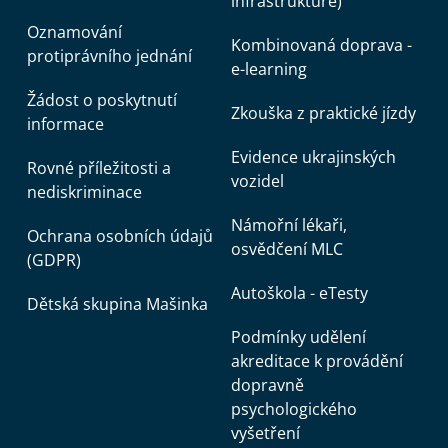
infrastruktuře)
Oznamování
Kombinovaná doprava -
protiprávního jednání
e-learning
Žádost o poskytnutí
Zkouška z praktické jízdy
informace
Evidence ukrajinských
Rovné příležitosti a
vozidel
nediskriminace
Námořní lékaři,
Ochrana osobních údajů
osvědčení MLC
(GDPR)
Autoškola - eTesty
Dětská skupina Mašinka
Podmínky udělení
akreditace k provádění
dopravně
psychologického
vyšetření