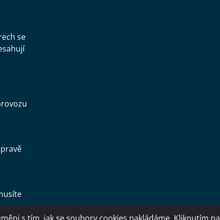
rech se
esahují
provozu
opravě
musíte
ěni s tím, jak se soubory cookies nakládáme. Kliknutím na