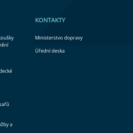
KONTAKTY
zkoušky
Ministerstvo dopravy
nění
Úřední deska
ědecké
sařů
užby a