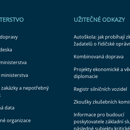
STERSTVO
UŽITEČNÉ ODKAZY
 dopravy
Autoškola: jak probíhají 
žadatelů o řidičské opráv
 deska
Kombinovaná doprava
ministerstva
Projekty ekonomické a v
ministerstva
diplomacie
 zakázky a nepotřebný
Registr silničních vozidel
k
Zkoušky zkušebních komi
ná data
Informace pro budoucí
né organizace
poskytovatele základní sl
následné subjekty kritické