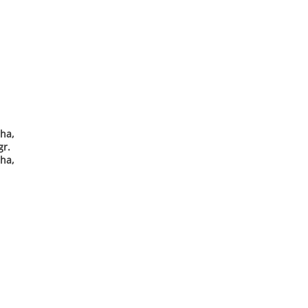
ha,
gr.
ha,