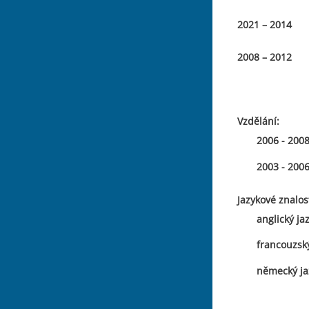
2021 – 2014
2008 – 2012
Vzdělání:
2006 - 200
2003 - 200
Jazykové znalost
anglický ja
francouzský
německý ja