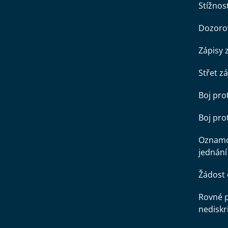
Stížnost
Dozorov
Zápisy 
Střet z
Boj pro
Boj pr
Oznamo
jednání
Žádost 
Rovné př
nediskr