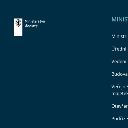
MINI
Ministr
Úřední
Vedení 
Budova 
Veřejné
majete
Otevře
Podříze