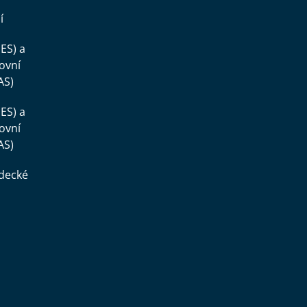
í
ES) a
ovní
AS)
ES) a
ovní
AS)
ědecké
,