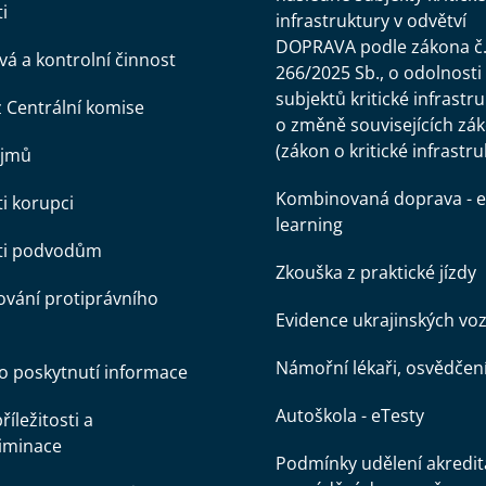
i
infrastruktury v odvětví
DOPRAVA podle zákona č
á a kontrolní činnost
266/2025 Sb., o odolnosti
subjektů kritické infrastr
z Centrální komise
o změně souvisejících zá
(zákon o kritické infrastru
ájmů
Kombinovaná doprava - e
ti korupci
learning
oti podvodům
Zkouška z praktické jízdy
vání protiprávního
Evidence ukrajinských voz
Námořní lékaři, osvědčen
o poskytnutí informace
Autoškola - eTesty
íležitosti a
iminace
Podmínky udělení akredit