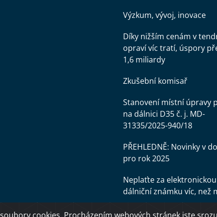
Výzkum, vývoj, inovace
Díky nižším cenám v tend
opraví víc tratí, úspory př
1,6 miliardy
Zkušební komisař
Stanovení místní úpravy 
na dálnici D35 č. j. MD-
31335/2025-940/18
PŘEHLEDNĚ: Novinky v d
pro rok 2025
Neplaťte za elektronickou
dálniční známku víc, než 
soubory cookies. Procházením webových stránek jste srozum