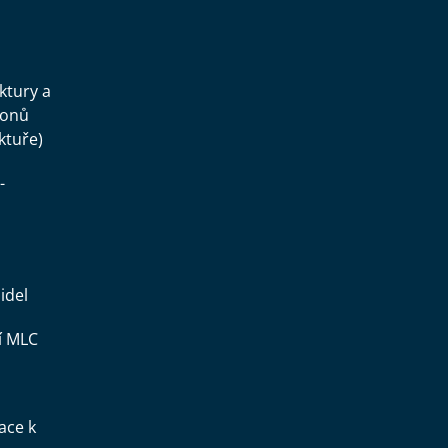
.
uktury a
konů
ktuře)
-
idel
í MLC
ace k