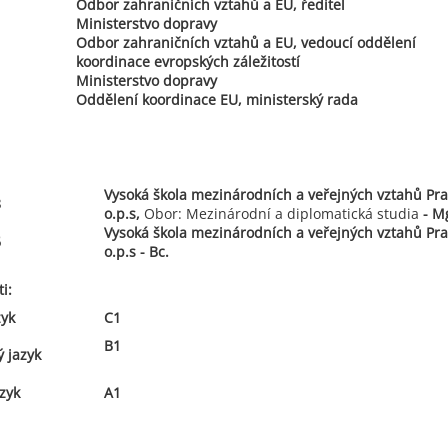
Odbor zahraničních vztahů a EU, ředitel
Ministerstvo dopravy
Odbor zahraničních vztahů a EU, vedoucí oddělení
koordinace evropských záležitostí
Ministerstvo dopravy
Oddělení koordinace EU, ministerský rada
Vysoká škola mezinárodních a veřejných vztahů Pra
8
o.p.s,
Obor: Mezinárodní a diplomatická studia
- M
Vysoká škola mezinárodních a veřejných vztahů Pra
6
o.p.s - Bc.
i:
zyk
C1
B1
 jazyk
zyk
A1