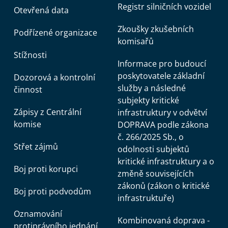
Registr silničních vozidel
Otevřená data
Zkoušky zkušebních
Podřízené organizace
komisařů
Stížnosti
Informace pro budoucí
poskytovatele základní
Dozorová a kontrolní
služby a následné
činnost
subjekty kritické
Zápisy z Centrální
infrastruktury v odvětví
komise
DOPRAVA podle zákona
č. 266/2025 Sb., o
Střet zájmů
odolnosti subjektů
kritické infrastruktury a o
Boj proti korupci
změně souvisejících
zákonů (zákon o kritické
Boj proti podvodům
infrastruktuře)
Oznamování
Kombinovaná doprava -
protiprávního jednání