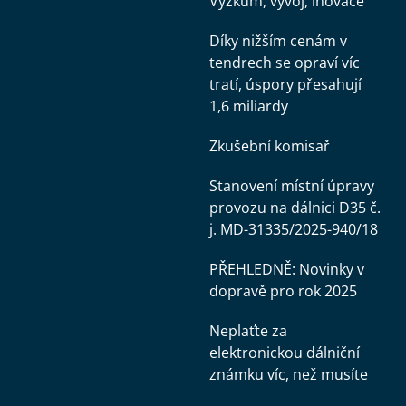
Výzkum, vývoj, inovace
Díky nižším cenám v
tendrech se opraví víc
tratí, úspory přesahují
1,6 miliardy
Zkušební komisař
Stanovení místní úpravy
provozu na dálnici D35 č.
j. MD-31335/2025-940/18
PŘEHLEDNĚ: Novinky v
dopravě pro rok 2025
Neplaťte za
elektronickou dálniční
známku víc, než musíte