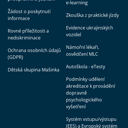
e-learning
Žádost o poskytnutí
Zkouška z praktické jízdy
informace
Evidence ukrajinských
Rovné příležitosti a
vozidel
nediskriminace
Námořní lékaři,
Ochrana osobních údajů
osvědčení MLC
(GDPR)
Autoškola - eTesty
Dětská skupina Mašinka
Podmínky udělení
akreditace k provádění
dopravně
psychologického
vyšetření
Systém vstupu/výstupu
(EES) a Evropský systém