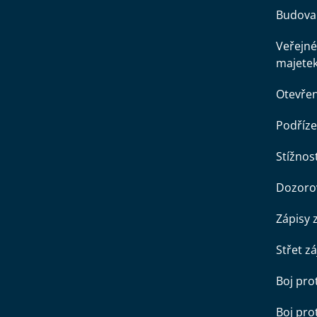
Budova 
Veřejné
majete
Otevře
Podříze
Stížnost
Dozorov
Zápisy 
Střet z
Boj pro
Boj pr