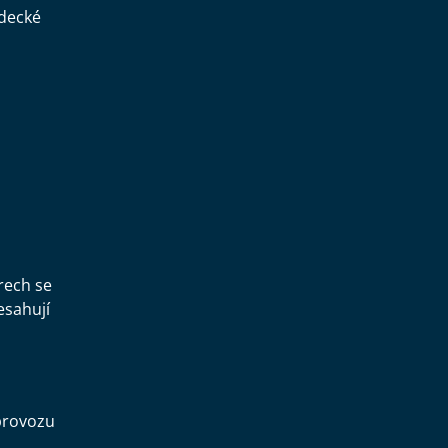
ědecké
,
rech se
esahují
provozu