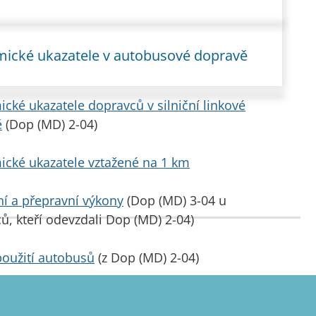
ické ukazatele v autobusové dopravě
cké ukazatele dopravců v silniční linkové
ě
(Dop (MD) 2-04)
cké ukazatele vztažené na 1 km
í a přepravní výkony
(Dop (MD) 3-04 u
ů, kteří odevzdali Dop (MD) 2-04)
 použití autobusů
(z Dop (MD) 2-04)
í obslužnost na krajích
(bývalá Dop (MD) 10-01)