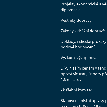
Projekty ekonomické a v
diplomacie
Věstníky dopravy
Zákony v drážní dopravě
Doklady, řidičské průkazy
bodové hodnocení
Výzkum, vývoj, inovace
Díky nižším cenám v tend
opraví víc tratí, úspory př
1,6 miliardy
Zkušební komisař
Stanovení místní úpravy 
na dálnici D35 č. j. MD-