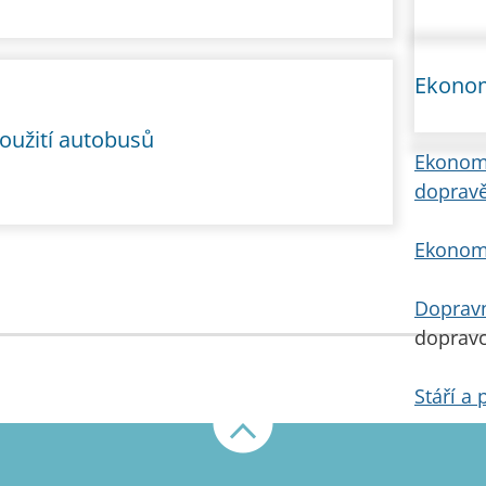
Ekonom
použití autobusů
Ekonomi
doprav
Ekonomi
Dopravn
dopravc
Stáří a
Nahoru
Dopravn