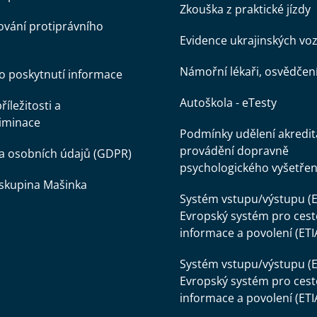
Zkouška z praktické jízdy
vání protiprávního
Evidence ukrajinských voz
Námořní lékaři, osvědčen
o poskytnutí informace
Autoškola - eTesty
íležitosti a
iminace
Podmínky udělení akredit
provádění dopravně
a osobních údajů (GDPR)
psychologického vyšetřen
skupina Mašinka
Systém vstupu/výstupu (E
Evropský systém pro cest
informace a povolení (ETI
Systém vstupu/výstupu (E
Evropský systém pro cest
informace a povolení (ETI