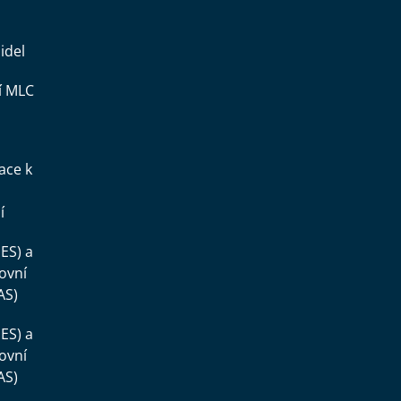
idel
í MLC
ace k
í
ES) a
ovní
AS)
ES) a
ovní
AS)