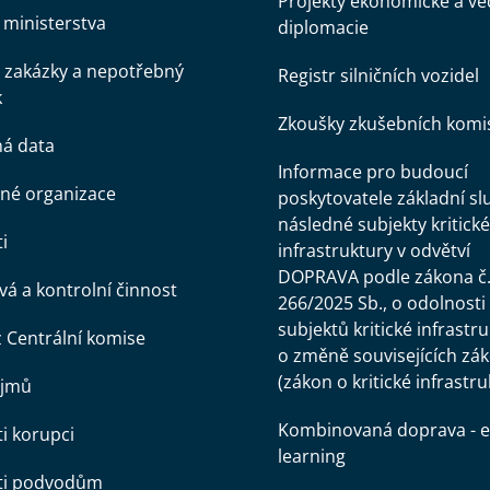
Projekty ekonomické a v
ministerstva
diplomacie
 zakázky a nepotřebný
Registr silničních vozidel
k
Zkoušky zkušebních komi
ná data
Informace pro budoucí
né organizace
poskytovatele základní sl
následné subjekty kritické
i
infrastruktury v odvětví
DOPRAVA podle zákona č
á a kontrolní činnost
266/2025 Sb., o odolnosti
subjektů kritické infrastr
z Centrální komise
o změně souvisejících zá
(zákon o kritické infrastru
ájmů
Kombinovaná doprava - e
ti korupci
learning
oti podvodům