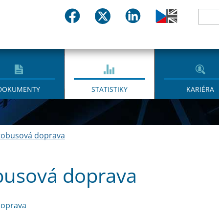
DOKUMENTY
STATISTIKY
KARIÉRA
tobusová doprava
busová doprava
doprava