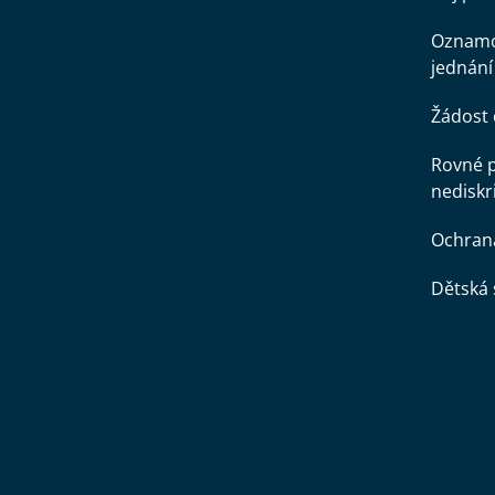
Oznamo
jednání
Žádost 
Rovné př
nediskr
Ochran
Dětská 