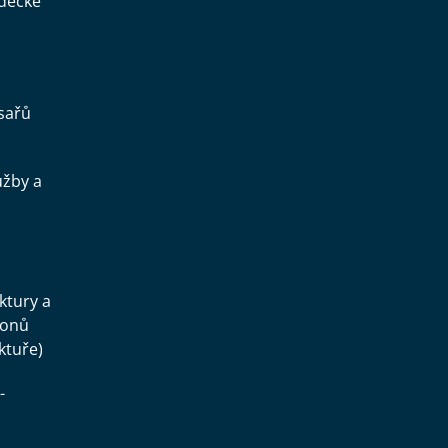
ědecké
sařů
užby a
.
uktury a
konů
ktuře)
-