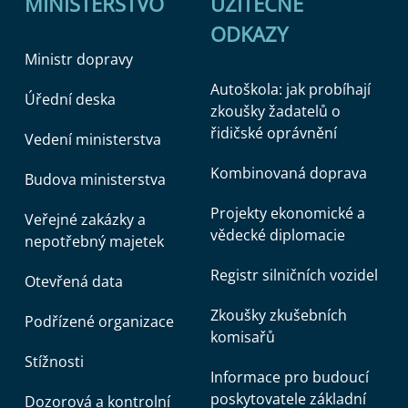
MINISTERSTVO
UŽITEČNÉ
ODKAZY
Ministr dopravy
Autoškola: jak probíhají
Úřední deska
zkoušky žadatelů o
řidičské oprávnění
Vedení ministerstva
Kombinovaná doprava
Budova ministerstva
Projekty ekonomické a
Veřejné zakázky a
vědecké diplomacie
nepotřebný majetek
Registr silničních vozidel
Otevřená data
Zkoušky zkušebních
Podřízené organizace
komisařů
Stížnosti
Informace pro budoucí
poskytovatele základní
Dozorová a kontrolní