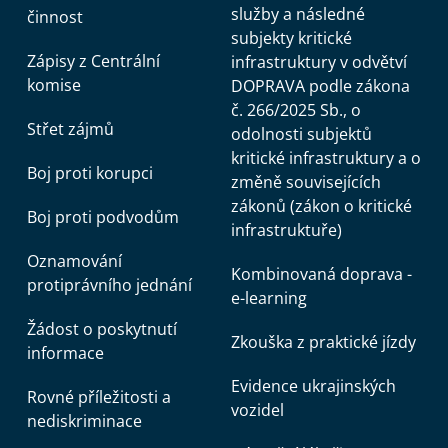
služby a následné
činnost
subjekty kritické
Zápisy z Centrální
infrastruktury v odvětví
komise
DOPRAVA podle zákona
č. 266/2025 Sb., o
Střet zájmů
odolnosti subjektů
kritické infrastruktury a o
Boj proti korupci
změně souvisejících
zákonů (zákon o kritické
Boj proti podvodům
infrastruktuře)
Oznamování
Kombinovaná doprava -
protiprávního jednání
e-learning
Žádost o poskytnutí
Zkouška z praktické jízdy
informace
Evidence ukrajinských
Rovné příležitosti a
vozidel
nediskriminace