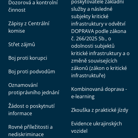
poskytovatele základní
Dozorová a kontrolní
služby a následné
činnost
subjekty kritické
Zápisy z Centrální
infrastruktury v odvětví
komise
DOPRAVA podle zákona
č. 266/2025 Sb., o
Střet zájmů
odolnosti subjektů
kritické infrastruktury a o
Boj proti korupci
změně souvisejících
zákonů (zákon o kritické
Boj proti podvodům
infrastruktuře)
Oznamování
Kombinovaná doprava -
protiprávního jednání
e-learning
Žádost o poskytnutí
Zkouška z praktické jízdy
informace
Evidence ukrajinských
Rovné příležitosti a
vozidel
nediskriminace