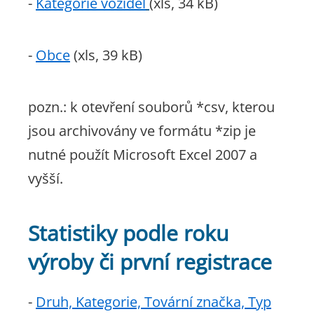
-
Kategorie vozidel
(xls, 34 kB)
-
Obce
(xls, 39 kB)
pozn.: k otevření souborů *csv, kterou
jsou archivovány ve formátu *zip je
nutné použít Microsoft Excel 2007 a
vyšší.
Statistiky podle roku
výroby
či první registrace
-
Druh, Kategorie, Tovární značka, Typ