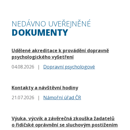
NEDÁVNO UVEŘEJNĚNÉ
DOKUMENTY
Udělené akreditace k provádění dopravně
psychologického vyšetření
04.08.2026
|
Dopravní psychologové
Kontakty a návštěvní hodiny
21.07.2026
|
Námořní úřad ČR
Výuka, výcvik a závěrečná zkouška žadatelů
o řidičské oprávnění se sluchovým postižením