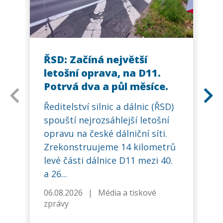
ŘSD: Začíná největší
D
letošní oprava, na D11.
p
Potrvá dva a půl měsíce.
N
b
Ředitelství silnic a dálnic (ŘSD)
spouští nejrozsáhlejší letošní
Ř
opravu na české dálniční síti.
s
Zrekonstruujeme 14 kilometrů
p
levé části dálnice D11 mezi 40.
v
a 26...
P
p
06.08.2026
|
Média a tiskové
zprávy
0
z