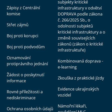
subjekty kritické
Zápisy z Centrální
infrastruktury v odvětví
komise
DOPRAVA podle zákona
č. 266/2025 Sb., o
Střet zájmů
odolnosti subjektů
kritické infrastruktury a o
Boj proti korupci
změně souvisejících
zákonů (zákon o kritické
Boj proti podvodům
infrastruktuře)
Oznamování
Kombinovaná doprava -
protiprávního jednání
e-learning
Žádost o poskytnutí
Zkouška z praktické jízdy
informace
Evidence ukrajinských
Rovné příležitosti a
vozidel
nediskriminace
Námořní lékaři,
Ochrana osobních údajů
osvědčení MLC