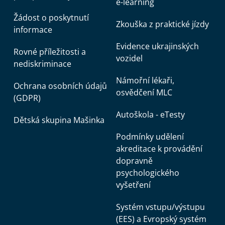
e-learning
Žádost o poskytnutí
Zkouška z praktické jízdy
informace
Evidence ukrajinských
Rovné příležitosti a
vozidel
nediskriminace
Námořní lékaři,
Ochrana osobních údajů
osvědčení MLC
(GDPR)
Autoškola - eTesty
Dětská skupina Mašinka
Podmínky udělení
akreditace k provádění
dopravně
psychologického
vyšetření
Systém vstupu/výstupu
(EES) a Evropský systém