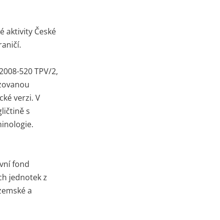
é aktivity České
aničí.
/2008-520 TPV/2,
izovanou
ké verzi. V
ičtině s
inologie.
vní fond
ch jednotek z
uzemské a