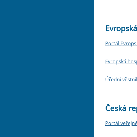
Evropská
Portál Evrop
Evropská hos
Úřední věstní
Česká re
Portál veřejn