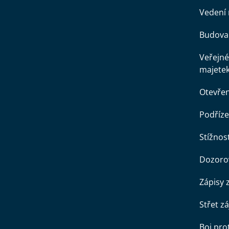
Vedení 
Budova 
Veřejné
majete
Otevře
Podříze
Stížnost
Dozorov
Zápisy 
Střet z
Boj pro