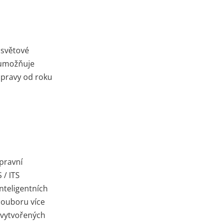
osvětové
 umožňuje
dopravy od roku
pravní
 / ITS
nteligentních
souboru více
 vytvořených