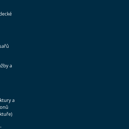
ědecké
sařů
užby a
.
uktury a
konů
ktuře)
-