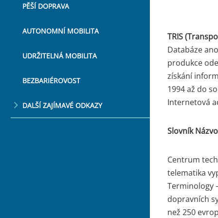
PĚŠÍ DOPRAVA
AUTONOMNÍ MOBILITA
TRIS (Transpo
Databáze ano
UDRŽITELNÁ MOBILITA
produkce ode
získání infor
BEZBARIÉROVOST
1994 až do so
Internetová a
DALŠÍ ZAJÍMAVÉ ODKAZY
Slovník Názvos
Centrum techn
telematika vy
Terminology –
dopravních sy
než 250 evro