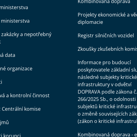
Kombinovaná doprava
ministerstva
Projekty ekonomické a v
ministerstva
diplomacie
 zakázky a nepotřebný
Registr silničních vozidel
k
Zkoušky zkušebních komi
ná data
Informace pro budoucí
né organizace
poskytovatele základní sl
následné subjekty kritické
i
infrastruktury v odvětví
DOPRAVA podle zákona č
á a kontrolní činnost
266/2025 Sb., o odolnosti
subjektů kritické infrastr
z Centrální komise
o změně souvisejících zá
(zákon o kritické infrastru
ájmů
Kombinovaná doprava - e
ti korupci