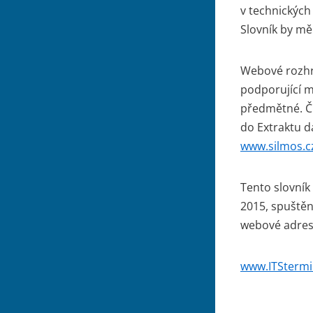
v technických
Slovník by mě
Webové rozhra
podporující mo
předmětné. Č
do Extraktu d
www.silmos.c
Tento slovník
2015, spuštěn
webové adres
www.ITStermi