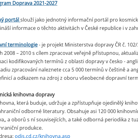
gram Doprava 2021-2027
ký portál
slouží jako jednotný informační portál pro kosmick
ináší informace o těchto aktivitách v České republice i v zahr
vní terminologie
- je projekt Ministerstva dopravy ČR č. 102
ch 2008 – 2010 s cílem zpracovat veřejně přístupnou, aktual
aci kodifikovaných termínů z oblasti dopravy v česko - anglic
diu zpracování naleznete cca 5 000 termínů v češtině a angl
finicí a odkazem na zdroj z oboru všeobecné dopravní term
hnická knihovna dopravy
hovna, která buduje, udržuje a zpřístupňuje ojedinělý kniho
hraniční odborné literatury. Obsahuje asi 120 000 knihovní
a„ a oborů s ní souvisejících, a také odborná periodika z t
hraniční produkce.
dresa:
odis.cd.cz/knihovna.asp