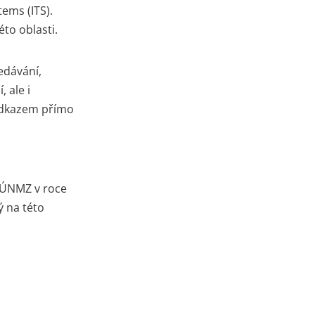
ems (ITS).
to oblasti.
edávání,
 ale i
odkazem přímo
m ÚNMZ v roce
ý na této