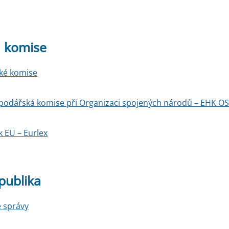
 komise
ské komise
podářská komise při Organizaci spojených národů – EHK O
k EU – Eurlex
publika
é správy