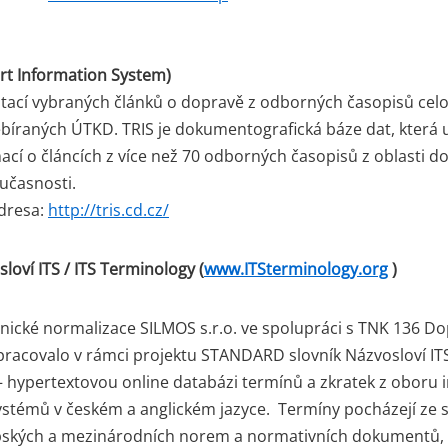
rt Information System)
tací vybraných článků o dopravě z odborných časopisů cel
bíraných ÚTKD. TRIS je dokumentografická báze dat, která
mací o článcích z více než 70 odborných časopisů z oblasti 
učasnosti.
dresa:
http://tris.cd.cz/
loví ITS / ITS Terminology (
www.ITSterminology.org
)
ické normalizace SILMOS s.r.o. ve spolupráci s TNK 136 Do
pracovalo v rámci projektu STANDARD slovník Názvosloví ITS
 hypertextovou online databázi termínů a zkratek z oboru i
stémů v českém a anglickém jazyce. Termíny pocházejí ze 
pských a mezinárodních norem a normativních dokumentů,