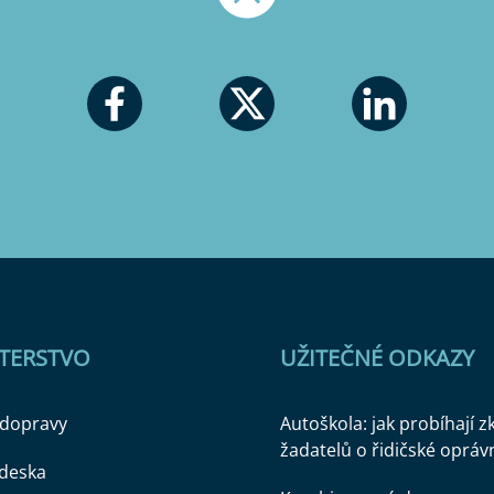
Nahoru
STERSTVO
UŽITEČNÉ ODKAZY
 dopravy
Autoškola: jak probíhají 
žadatelů o řidičské opráv
 deska