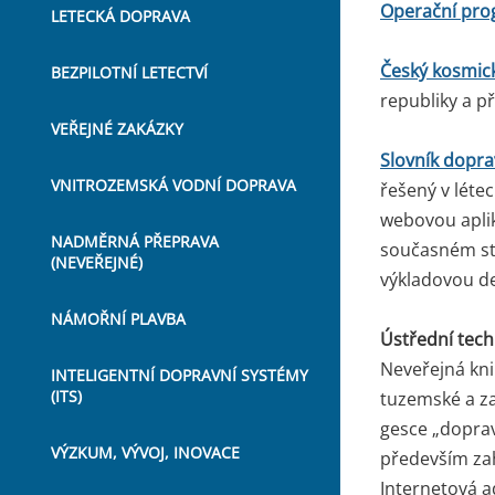
Operační pro
LETECKÁ DOPRAVA
Český kosmic
BEZPILOTNÍ LETECTVÍ
republiky a př
VEŘEJNÉ ZAKÁZKY
Slovník dopra
VNITROZEMSKÁ VODNÍ DOPRAVA
řešený v léte
webovou aplik
NADMĚRNÁ PŘEPRAVA
současném sta
(NEVEŘEJNÉ)
výkladovou de
NÁMOŘNÍ PLAVBA
Ústřední tec
Neveřejná kni
INTELIGENTNÍ DOPRAVNÍ SYSTÉMY
(ITS)
tuzemské a za
gesce „doprav
VÝZKUM, VÝVOJ, INOVACE
především za
Internetová a