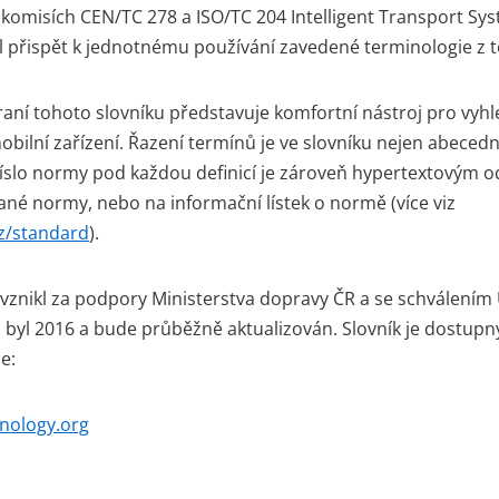
 komisích CEN/TC 278 a ISO/TC 204 Intelligent Transport Syst
l přispět k jednotnému používání zavedené terminologie z té
ní tohoto slovníku představuje komfortní nástroj pro vyhl
bilní zařízení. Řazení termínů je ve slovníku nejen abecední,
íslo normy pod každou definicí je zároveň hypertextovým 
ané normy, nebo na informační lístek o normě (více viz
z/standard
).
 vznikl za podpory Ministerstva dopravy ČR a se schválení
 byl 2016 a bude průběžně aktualizován. Slovník je dostupn
e:
nology.org