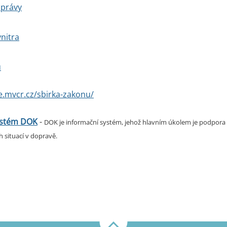
správy
vnitra
ů
ce.mvcr.cz/sbirka-zakonu/
ystém DOK
-
DOK je informační systém, jehož hlavním úkolem je podpora
h situací v dopravě.