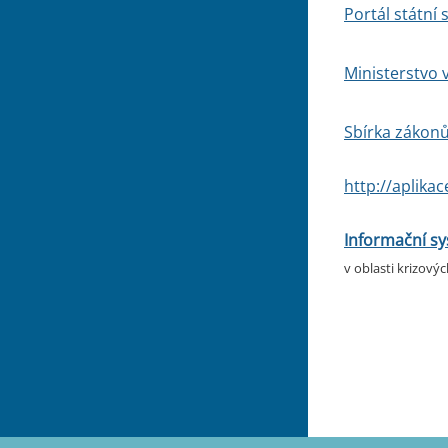
Portál státní 
Ministerstvo 
Sbírka zákon
http://aplika
Informační s
v oblasti krizovýc