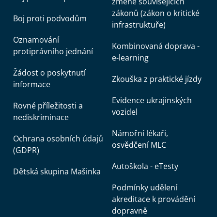
změně souvisejících
zákonů (zákon o kritické
Boj proti podvodům
infrastruktuře)
Oznamování
Kombinovaná doprava -
protiprávního jednání
e-learning
Žádost o poskytnutí
Zkouška z praktické jízdy
informace
Evidence ukrajinských
Rovné příležitosti a
vozidel
nediskriminace
Námořní lékaři,
Ochrana osobních údajů
osvědčení MLC
(GDPR)
Autoškola - eTesty
Dětská skupina Mašinka
Podmínky udělení
akreditace k provádění
dopravně