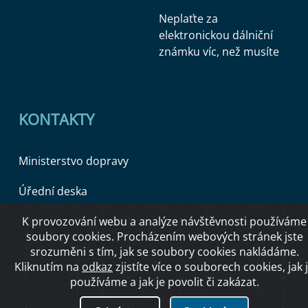
Neplaťte za
elektronickou dálniční
známku víc, než musíte
KONTAKTY
Ministerstvo dopravy
Úřední deska
K provozování webu a analýze návštěvnosti používáme
soubory cookies. Procházením webových stránek jste
Copyright © 2026 Ministerstvo dopravy ČR
srozuměni s tím, jak se soubory cookies nakládáme.
Kliknutím na
odkaz
zjistíte více o souborech cookies, jak 
používáme a jak je povolit či zakázat.
O přístupnosti