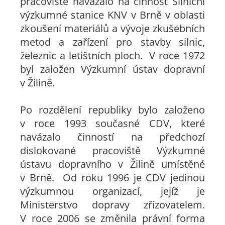
pracoviště navázalo na činnost Silniční
výzkumné stanice KNV v Brně v oblasti
zkoušení materiálů a vývoje zkušebních
metod a zařízení pro stavby silnic,
železnic a letištních ploch. V roce 1972
byl založen Výzkumní ústav dopravní
v Žilině.
Po rozdělení republiky bylo založeno
v roce 1993 současné CDV, které
navázalo činností na předchozí
dislokované pracoviště Výzkumné
ústavu dopravního v Žilině umístěné
v Brně. Od roku 1996 je CDV jedinou
výzkumnou organizací, jejíž je
Ministerstvo dopravy zřizovatelem.
V roce 2006 se změnila právní forma