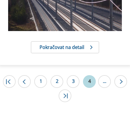
Pokračovat na detail
|<
1
<
2
3
4
...
>|