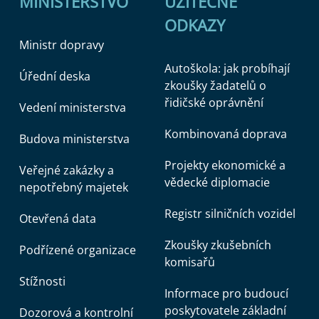
MINISTERSTVO
UŽITEČNÉ
ODKAZY
Ministr dopravy
Autoškola: jak probíhají
Úřední deska
zkoušky žadatelů o
řidičské oprávnění
Vedení ministerstva
Kombinovaná doprava
Budova ministerstva
Projekty ekonomické a
Veřejné zakázky a
vědecké diplomacie
nepotřebný majetek
Registr silničních vozidel
Otevřená data
Zkoušky zkušebních
Podřízené organizace
komisařů
Stížnosti
Informace pro budoucí
poskytovatele základní
Dozorová a kontrolní