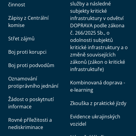
služby a následné
činnost
subjekty kritické
Zápisy z Centrální
infrastruktury v odvětví
komise
DOPRAVA podle zákona
č. 266/2025 Sb., o
Střet zájmů
odolnosti subjektů
kritické infrastruktury a o
Boj proti korupci
změně souvisejících
zákonů (zákon o kritické
Boj proti podvodům
infrastruktuře)
Oznamování
Kombinovaná doprava -
protiprávního jednání
e-learning
Žádost o poskytnutí
Zkouška z praktické jízdy
informace
Evidence ukrajinských
Rovné příležitosti a
vozidel
nediskriminace