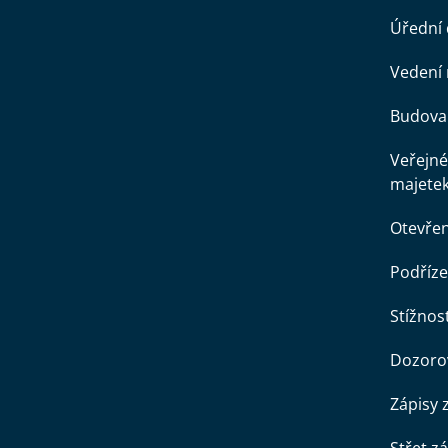
Úřední
Vedení 
Budova 
Veřejné
majete
Otevře
Podříze
Stížnost
Dozorov
Zápisy 