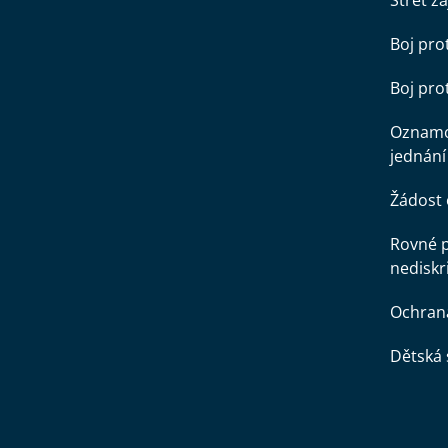
Střet z
Boj pro
Boj pr
Oznamo
jednání
Žádost 
Rovné př
nediskr
Ochran
Dětská 