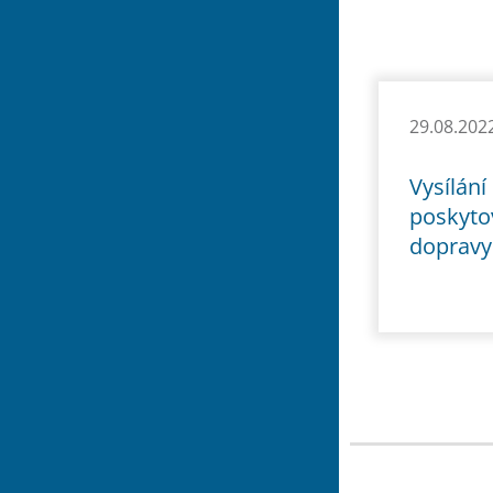
29.08.202
Vysílán
poskytov
dopravy