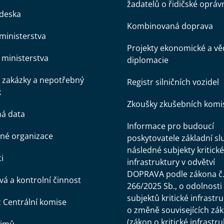
žadatelů o řidičské opráv
 deska
Kombinovaná doprava
ministerstva
Projekty ekonomické a v
ministerstva
diplomacie
 zakázky a nepotřebný
Registr silničních vozidel
k
Zkoušky zkušebních komi
ná data
Informace pro budoucí
né organizace
poskytovatele základní sl
následné subjekty kritické
i
infrastruktury v odvětví
DOPRAVA podle zákona č
á a kontrolní činnost
266/2025 Sb., o odolnosti
subjektů kritické infrastr
z Centrální komise
o změně souvisejících zá
(zákon o kritické infrastru