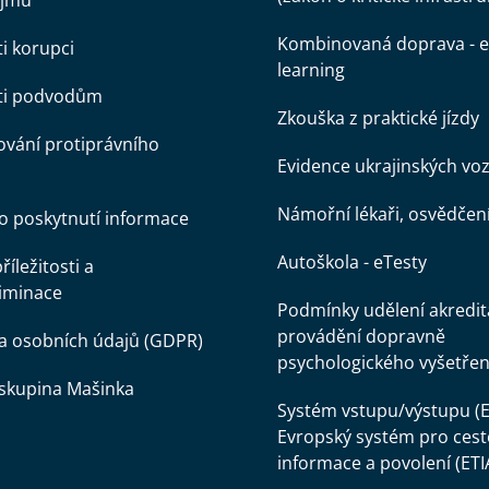
ájmů
Kombinovaná doprava - e
ti korupci
learning
oti podvodům
Zkouška z praktické jízdy
vání protiprávního
Evidence ukrajinských voz
Námořní lékaři, osvědčen
o poskytnutí informace
Autoškola - eTesty
íležitosti a
iminace
Podmínky udělení akredit
provádění dopravně
a osobních údajů (GDPR)
psychologického vyšetřen
skupina Mašinka
Systém vstupu/výstupu (E
Evropský systém pro cest
informace a povolení (ETI