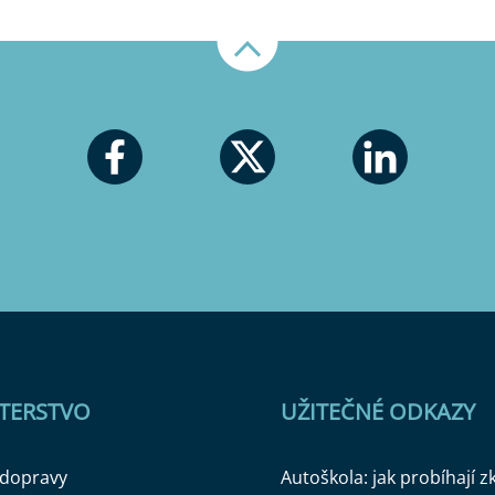
Nahoru
STERSTVO
UŽITEČNÉ ODKAZY
 dopravy
Autoškola: jak probíhají 