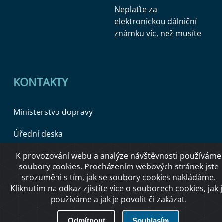
Neplaťte za
elektronickou dálniční
známku víc, než musíte
KONTAKTY
Ministerstvo dopravy
Úřední deska
K provozování webu a analýze návštěvnosti používáme
soubory cookies. Procházením webových stránek jste
Copyright © 2026 Ministerstvo dopravy ČR
srozuměni s tím, jak se soubory cookies nakládáme.
Kliknutím na
odkaz
zjistíte více o souborech cookies, jak 
používáme a jak je povolit či zakázat.
O přístupnosti
Odmítnout
Souhlasím