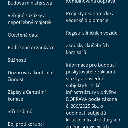
Kombinovaná doprava
Budova ministerstva
Projekty ekonomické a
Veřejné zakázky a
vědecké diplomacie
nepotřebný majetek
Registr silničních vozidel
Otevřená data
Zkoušky zkušebních
Podřízené organizace
komisařů
Stížnosti
Informace pro budoucí
poskytovatele základní
Dozorová a kontrolní
služby a následné
činnost
subjekty kritické
Zápisy z Centrální
infrastruktury v odvětví
komise
DOPRAVA podle zákona
č. 266/2025 Sb., o
Střet zájmů
odolnosti subjektů
kritické infrastruktury a o
Boj proti korupci
změně souvisejících